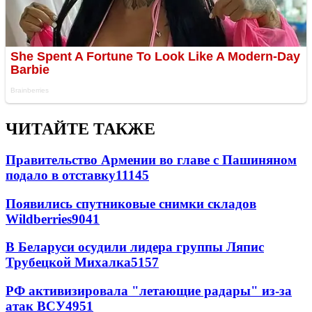
ЧИТАЙТЕ ТАКЖЕ
Правительство Армении во главе с Пашиняном
подало в отставку
11145
Появились спутниковые снимки складов
Wildberries
9041
В Беларуси осудили лидера группы Ляпис
Трубецкой Михалка
5157
РФ активизировала "летающие радары" из-за
атак ВСУ
4951