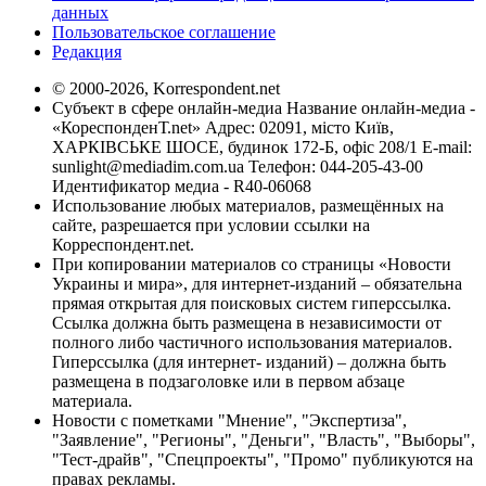
данных
Пользовательское соглашение
Редакция
© 2000-2026, Korrespondent.net
Субъект в сфере онлайн-медиа Название онлайн-медиа -
«КореспонденТ.net» Адрес: 02091, місто Київ,
ХАРКІВСЬКЕ ШОСЕ, будинок 172-Б, офіс 208/1 E-mail:
sunlight@mediadim.com.ua
Телефон: 044-205-43-00
Идентификатор медиа - R40-06068
Использование любых материалов, размещённых на
сайте, разрешается при условии ссылки на
Корреспондент.net.
При копировании материалов со страницы «Новости
Украины и мира», для интернет-изданий – обязательна
прямая открытая для поисковых систем гиперссылка.
Ссылка должна быть размещена в независимости от
полного либо частичного использования материалов.
Гиперссылка (для интернет- изданий) – должна быть
размещена в подзаголовке или в первом абзаце
материала.
Новости с пометками "Мнение", "Экспертиза",
"Заявление", "Регионы", "Деньги", "Власть", "Выборы",
"Тест-драйв", "Спецпроекты", "Промо" публикуются на
правах рекламы.