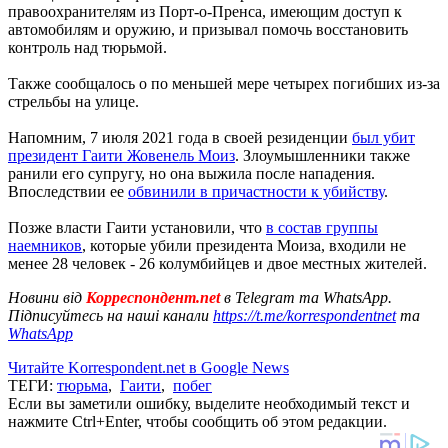
правоохранителям из Порт-о-Пренса, имеющим доступ к
автомобилям и оружию, и призывал помочь восстановить
контроль над тюрьмой.
Также сообщалось о по меньшей мере четырех погибших из-за
стрельбы на улице.
Напомним, 7 июля 2021 года в своей резиденции
был убит
президент Гаити Жовенель Моиз
. Злоумышленники также
ранили его супругу, но она выжила после нападения.
Впоследствии ее
обвинили в причастности к убийству
.
Позже власти Гаити установили, что
в состав группы
наемников
, которые убили президента Моиза, входили не
менее 28 человек - 26 колумбийцев и двое местных жителей.
Новини від
Корреспондент.net
в Telegram та WhatsApp.
Підписуйтесь на наші канали
https://t.me/korrespondentnet
та
WhatsApp
Читайте Korrespondent.net в Google News
ТЕГИ:
тюрьма
,
Гаити
,
побег
Если вы заметили ошибку, выделите необходимый текст и
нажмите Ctrl+Enter, чтобы сообщить об этом редакции.