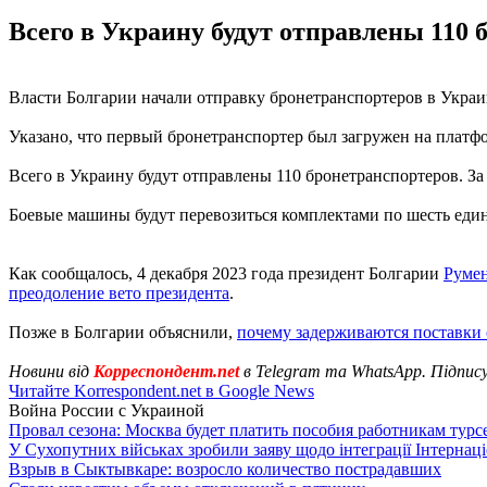
Всего в Украину будут отправлены 110
Власти Болгарии начали отправку бронетранспортеров в Украи
Указано, что первый бронетранспортер был загружен на плат
Всего в Украину будут отправлены 110 бронетранспортеров. З
Боевые машины будут перевозиться комплектами по шесть еди
Как сообщалось, 4 декабря 2023 года президент Болгарии
Румен
преодоление вето президента
.
Позже в Болгарии объяснили,
почему задерживаются поставки
Новини від
Корреспондент.net
в Telegram та WhatsApp. Підпис
Читайте Korrespondent.net в Google News
Война России с Украиной
Провал сезона: Москва будет платить пособия работникам тур
У Сухопутних військах зробили заяву щодо інтеграції Інтернац
Взрыв в Сыктывкаре: возросло количество пострадавших