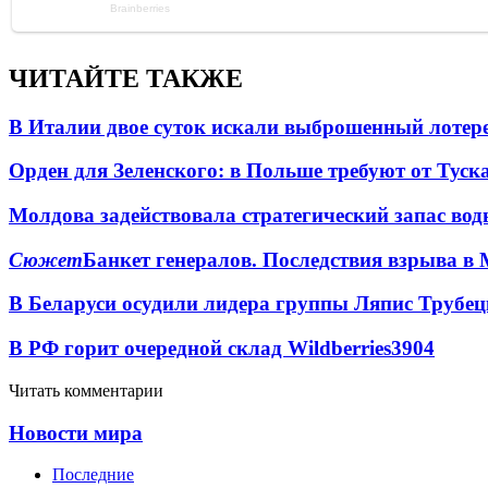
ЧИТАЙТЕ ТАКЖЕ
В Италии двое суток искали выброшенный лоте
Орден для Зеленского: в Польше требуют от Туск
Молдова задействовала стратегический запас вод
Сюжет
Банкет генералов. Последствия взрыва в 
В Беларуси осудили лидера группы Ляпис Трубе
В РФ горит очередной склад Wildberries
3904
Читать комментарии
Новости мира
Последние