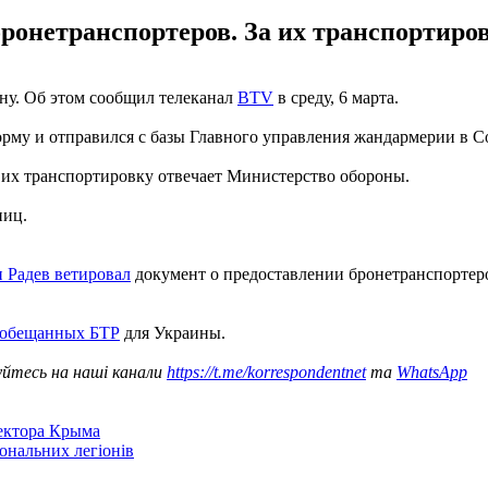
 бронетранспортеров. За их транспортир
ну. Об этом сообщил телеканал
BTV
в среду, 6 марта.
форму и отправился с базы Главного управления жандармерии в
а их транспортировку отвечает Министерство обороны.
ниц.
 Радев ветировал
документ о предоставлении бронетранспортеро
 обещанных БТР
для Украины.
уйтесь на наші канали
https://t.me/korrespondentnet
та
WhatsApp
сектора Крыма
іональних легіонів