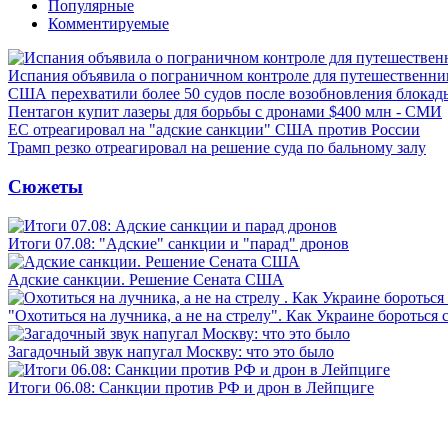
Популярные
Комментируемые
Испания объявила о пограничном контроле для путешественни
США перехватили более 50 судов после возобновления блокад
Пентагон купит лазеры для борьбы с дронами $400 млн - СМИ
ЕС отреагировал на "адские санкции" США против России
Трамп резко отреагировал на решение суда по бальному залу
Сюжеты
Итоги 07.08: "Адские" санкции и "парад" дронов
Адские санкции. Решение Сената США
"Охотиться на лучника, а не на стрелу". Как Украине бороться 
Загадочный звук напугал Москву: что это было
Итоги 06.08: Санкции против РФ и дрон в Лейпциге