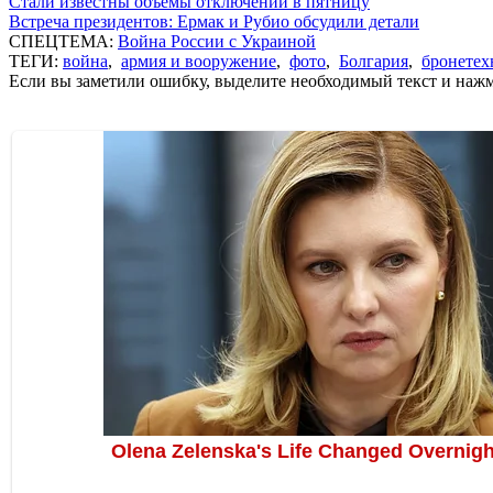
Стали известны объемы отключений в пятницу
Встреча президентов: Ермак и Рубио обсудили детали
СПЕЦТЕМА:
Война России с Украиной
ТЕГИ:
война
,
армия и вооружение
,
фото
,
Болгария
,
бронетех
Если вы заметили ошибку, выделите необходимый текст и нажми