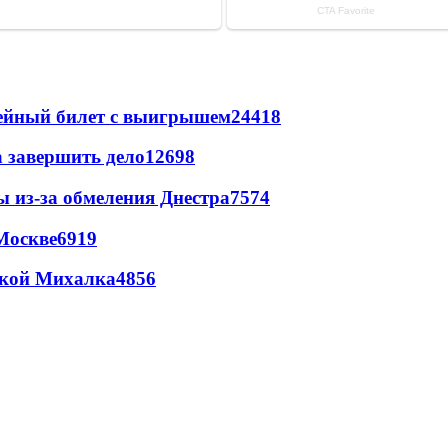
рейный билет с выигрышем
24418
а завершить дело
12698
ы из-за обмеления Днестра
7574
Москве
6919
цкой Михалка
4856