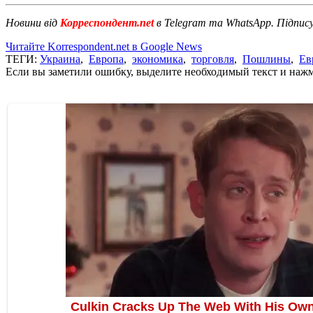
Новини від
Корреспондент.net
в Telegram та WhatsApp. Підпис
Читайте Korrespondent.net в Google News
ТЕГИ:
Украина
,
Европа
,
экономика
,
торговля
,
Пошлины
,
Ев
Если вы заметили ошибку, выделите необходимый текст и нажми