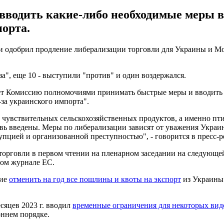
вводить какие-либо необходимые меры в
порта.
 одобрил продление либерализации торговли для Украины и Мол
а", еще 10 - выступили "против" и один воздержался.
яет Комиссию полномочиями принимать быстрые меры и вводить 
за украинского импорта".
чувствительных сельскохозяйственных продуктов, а именно птицы
овь введены. Меры по либерализации зависят от уважения Украи
упцией и организованной преступностью", - говорится в пресс-р
торговли в первом чтении на пленарном заседании на следующе
ном журнале ЕС.
ние
отменить на год все пошлины и квоты на экспорт
из Украины
есяцев 2023 г. вводил
временные ограничения для некоторых вид
оннем порядке.