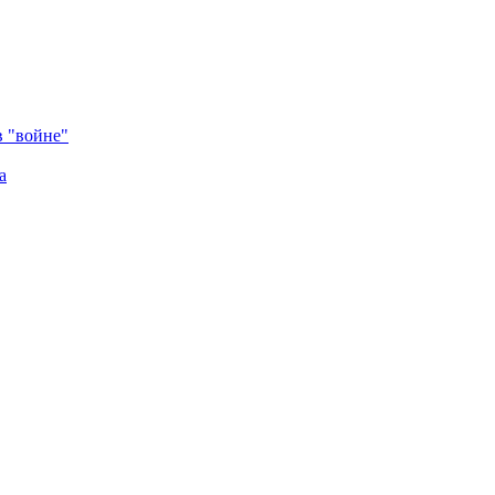
в "войне"
а