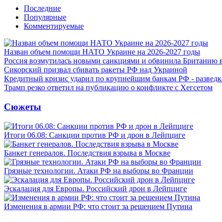
Последние
Популярные
Комментируемые
Назван объем помощи НАТО Украине на 2026-2027 годы
Россия возмутилась новыми санкциями и обвинила Британию 
Сикорский призвал сбивать ракеты РФ над Украиной
Кредитный кризис ударил по крупнейшим банкам РФ - разведк
Трамп резко ответил на публикацию о конфликте с Хегсетом
Сюжеты
Итоги 06.08: Санкции против РФ и дрон в Лейпциге
Банкет генералов. Последствия взрыва в Москве
Грязные технологии. Атаки РФ на выборы во Франции
Эскалация для Европы. Российский дрон в Лейпциге
Изменения в армии РФ: что стоит за решением Путина