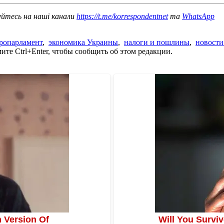
уйтесь на наші канали
https://t.me/korrespondentnet
та
WhatsApp
ропарламент
,
экономика Украины
,
налоги и пошлины
,
новости
те Ctrl+Enter, чтобы сообщить об этом редакции.