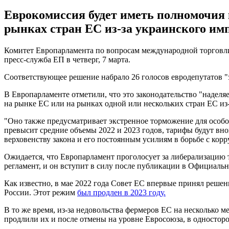
Еврокомиссия будет иметь полномочия 
рынках стран ЕС из-за украинского им
Комитет Европарламента по вопросам международной торговли
пресс-служба ЕП в четверг, 7 марта.
Соответствующее решение набрало 26 голосов евродепутатов "з
В Европарламенте отметили, что это законодательство "надел
на рынке ЕС или на рынках одной или нескольких стран ЕС из-
"Оно также предусматривает экстренное торможение для особо 
превысит средние объемы 2022 и 2023 годов, тарифы будут вн
верховенству закона и его постоянным усилиям в борьбе с корр
Ожидается, что Европарламент проголосует за либерализацию 
регламент, и он вступит в силу после публикации в Официаль
Как известно, в мае 2022 года Совет ЕС впервые принял реше
России. Этот режим
был продлен в 2023 году.
В то же время, из-за недовольства фермеров ЕС на несколько м
продлили их и после отмены на уровне Евросоюза, в одностор