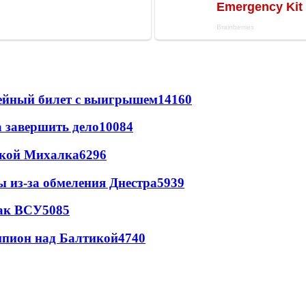
рейный билет с выигрышем
14160
а завершить дело
10084
цкой Михалка
6296
ы из-за обмеления Днестра
5939
так ВСУ
5085
шпион над Балтикой
4740