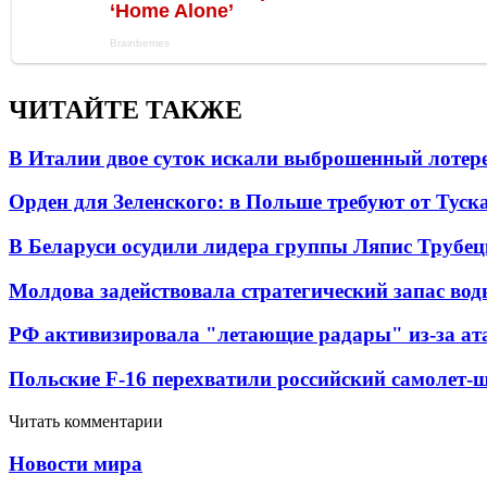
ЧИТАЙТЕ ТАКЖЕ
В Италии двое суток искали выброшенный лоте
Орден для Зеленского: в Польше требуют от Туск
В Беларуси осудили лидера группы Ляпис Трубе
Молдова задействовала стратегический запас вод
РФ активизировала "летающие радары" из-за а
Польские F-16 перехватили российский самолет-
Читать комментарии
Новости мира