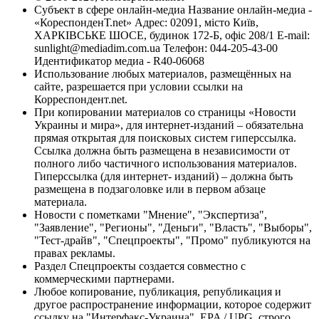
Субъект в сфере онлайн-медиа Название онлайн-медиа -
«КореспонденТ.net» Адрес: 02091, місто Київ,
ХАРКІВСЬКЕ ШОСЕ, будинок 172-Б, офіс 208/1 E-mail:
sunlight@mediadim.com.ua
Телефон: 044-205-43-00
Идентификатор медиа - R40-06068
Использование любых материалов, размещённых на
сайте, разрешается при условии ссылки на
Корреспондент.net.
При копировании материалов со страницы «Новости
Украины и мира», для интернет-изданий – обязательна
прямая открытая для поисковых систем гиперссылка.
Ссылка должна быть размещена в независимости от
полного либо частичного использования материалов.
Гиперссылка (для интернет- изданий) – должна быть
размещена в подзаголовке или в первом абзаце
материала.
Новости с пометками "Мнение", "Экспертиза",
"Заявление", "Регионы", "Деньги", "Власть", "Выборы",
"Тест-драйв", "Спецпроекты", "Промо" публикуются на
правах рекламы.
Раздел Спецпроекты создается совместно с
коммерческими партнерами.
Любое копирование, публикация, републикация и
другое распространение информации, которое содержит
ссылку на "Интерфакс-Украина", EPA / UPG, строго