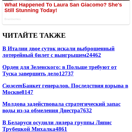
ЧИТАЙТЕ ТАКЖЕ
В Италии двое суток искали выброшенный
лотерейный билет с выигрышем
24462
Орден для Зеленского: в Польше требуют от
Туска завершить дело
12737
Сюжет
Банкет генералов. Последствия взрыва в
Москве
8147
Молдова задействовала стратегический запас
воды из-за обмеления Днестра
7632
В Беларуси осудили лидера группы Ляпис
Трубецкой Михалка
4861