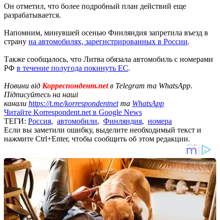
Он отметил, что более подробный план действий еще
разрабатывается.
Напомним, минувшей осенью Финляндия запретила въезд в
страну
на автомобилях, зарегистрированных в России
.
Также сообщалось, что Литва обязала автомобиль с номерами
РФ
в течение полугода покинуть ЕС
.
Новини від
Корреспондент.net
в Telegram та WhatsApp.
Підписуйтесь на наші
канали
https://t.me/korrespondentnet
та
WhatsApp
Читайте Korrespondent.net в Google News
ТЕГИ:
Россия
,
автомобили
,
Финляндия
,
номера
Если вы заметили ошибку, выделите необходимый текст и
нажмите Ctrl+Enter, чтобы сообщить об этом редакции.