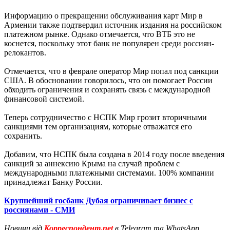
Информацию о прекращении обслуживания карт Мир в
Армении также подтвердил источник издания на российском
платежном рынке. Однако отмечается, что ВТБ это не
коснется, поскольку этот банк не популярен среди россиян-
релокантов.
Отмечается, что в феврале оператор Мир попал под санкции
США. В обосновании говорилось, что он помогает России
обходить ограничения и сохранять связь с международной
финансовой системой.
Теперь сотрудничество с НСПК Мир грозит вторичными
санкциями тем организациям, которые отважатся его
сохранить.
Добавим, что НСПК была создана в 2014 году после введения
санкций за аннексию Крыма на случай проблем с
международными платежными системами. 100% компании
принадлежат Банку России.
Крупнейший госбанк Дубая ограничивает бизнес с
россиянами - СМИ
Новини від
Корреспондент.net
в Telegram та WhatsApp.