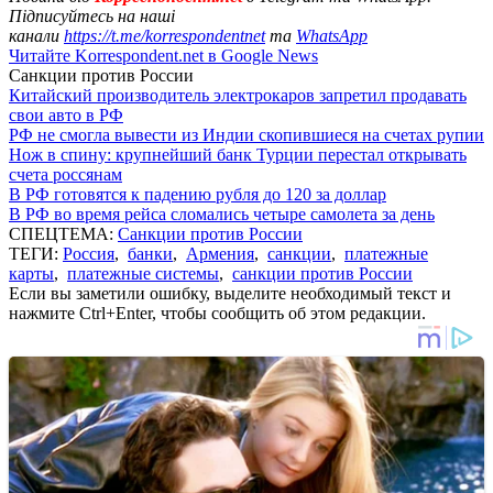
Підписуйтесь на наші
канали
https://t.me/korrespondentnet
та
WhatsApp
Читайте Korrespondent.net в Google News
Санкции против России
Китайский производитель электрокаров запретил продавать
свои авто в РФ
РФ не смогла вывести из Индии скопившиеся на счетах рупии
Нож в спину: крупнейший банк Турции перестал открывать
счета россянам
В РФ готовятся к падению рубля до 120 за доллар
В РФ во время рейса сломались четыре самолета за день
СПЕЦТЕМА:
Санкции против России
ТЕГИ:
Россия
,
банки
,
Армения
,
санкции
,
платежные
карты
,
платежные системы
,
санкции против России
Если вы заметили ошибку, выделите необходимый текст и
нажмите Ctrl+Enter, чтобы сообщить об этом редакции.