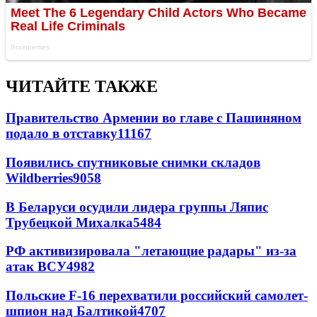
ЧИТАЙТЕ ТАКЖЕ
Правительство Армении во главе с Пашиняном
подало в отставку
11167
Появились спутниковые снимки складов
Wildberries
9058
В Беларуси осудили лидера группы Ляпис
Трубецкой Михалка
5484
РФ активизировала "летающие радары" из-за
атак ВСУ
4982
Польские F-16 перехватили российский самолет-
шпион над Балтикой
4707