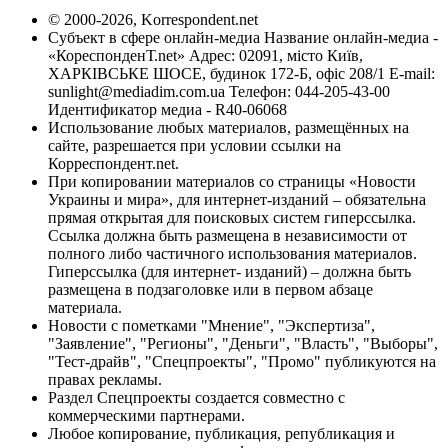
© 2000-2026, Korrespondent.net
Субъект в сфере онлайн-медиа Название онлайн-медиа -
«КореспонденТ.net» Адрес: 02091, місто Київ,
ХАРКІВСЬКЕ ШОСЕ, будинок 172-Б, офіс 208/1 E-mail:
sunlight@mediadim.com.ua
Телефон: 044-205-43-00
Идентификатор медиа - R40-06068
Использование любых материалов, размещённых на
сайте, разрешается при условии ссылки на
Корреспондент.net.
При копировании материалов со страницы «Новости
Украины и мира», для интернет-изданий – обязательна
прямая открытая для поисковых систем гиперссылка.
Ссылка должна быть размещена в независимости от
полного либо частичного использования материалов.
Гиперссылка (для интернет- изданий) – должна быть
размещена в подзаголовке или в первом абзаце
материала.
Новости с пометками "Мнение", "Экспертиза",
"Заявление", "Регионы", "Деньги", "Власть", "Выборы",
"Тест-драйв", "Спецпроекты", "Промо" публикуются на
правах рекламы.
Раздел Спецпроекты создается совместно с
коммерческими партнерами.
Любое копирование, публикация, републикация и