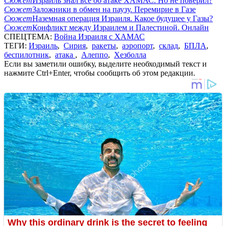
Сюжет
Израиль знал все об атаке ХАМАС. Но не поверил?
Сюжет
Заложники в обмен на паузу. Перемирие в Газе
Сюжет
Наземная операция Израиля. Какое будущее у Газы?
Сюжет
Конфликт между Израилем и Палестиной. Онлайн
СПЕЦТЕМА:
Война Израиля с ХАМАС
ТЕГИ:
Израиль
,
Сирия
,
ракеты
,
аэропорт
,
склад
,
БПЛА
,
беспилотник
,
атака
,
Алеппо
,
Хезболла
Если вы заметили ошибку, выделите необходимый текст и
нажмите Ctrl+Enter, чтобы сообщить об этом редакции.