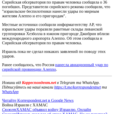
Сирийская обсерватория по правам человека сообщила о 36
погибших. Представители сирийского режима сообщили, что
"израильские беспилотники нанесли удары по мирным
жителям Алеппо и его пригородам".
Местные источники сообщили информагентству AP, что
израильские удары поразили ракетные склады ливанской
группировки Хезболла в южном пригороде Джибрин вблизи
международного аэропорта Алеппо. Об этом сообщила и
Сирийская обсерватория по правам человека.
Израиль пока не сделал никаких заявлений по поводу этих
ударов.
Ранее сообщалось, что Россия
нанесла авиационный удар по
сирийской провинции Алеппо
.
Новини від
Корреспондент.net
в Telegram та WhatsApp.
Підписуйтесь на наші канали
https://t.me/korrespondentnet
та
WhatsApp
Читайте Korrespondent.net в Google News
Война Израиля с ХАМАС
Сюжет
ХАМАС объявил войну Израилю. Онлайн