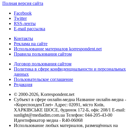
Полная версия сайта
Facebook
Twitter
RSS-ленты
E-mail рассылка
Контакты
Реклама на сайте
Использование материалов korrespondent.net
Правила пользования сайтом
Договор пользования сайтом
Политика в сфере конфиденциальности и персональных
данных
Пользовательское соглашение
Редакция
© 2000-2026, Korrespondent.net
Субъект в сфере онлайн-медиа Название онлайн-медиа -
«КореспонденТ.net» Адрес: 02091, місто Київ,
ХАРКІВСЬКЕ ШОСЕ, будинок 172-Б, офіс 208/1 E-mail:
sunlight@mediadim.com.ua
Телефон: 044-205-43-00
Идентификатор медиа - R40-06068
Использование любых материалов, размещённых на