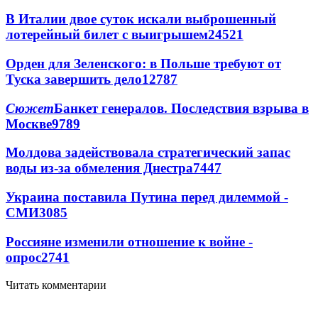
В Италии двое суток искали выброшенный
лотерейный билет с выигрышем
24521
Орден для Зеленского: в Польше требуют от
Туска завершить дело
12787
Сюжет
Банкет генералов. Последствия взрыва в
Москве
9789
Молдова задействовала стратегический запас
воды из-за обмеления Днестра
7447
Украина поставила Путина перед дилеммой -
СМИ
3085
Россияне изменили отношение к войне -
опрос
2741
Читать комментарии