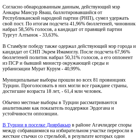
Согласно обнародованным данным, действующий мэр
Анкары Мансур Яваш, баллотировавшийся от
Республиканской народной партии (РНП), сумел удержать
свой пост. По итогам подсчета 41,96% бюллетеней, чиновник
набрал 58,56% голосов, а кандидат от правящей партии
Тургут Алтынок - 33,63%.
В Стамбуле победу также одержал действующий мэр города и
кандидат от СНП Экрем Имамоглу. После подсчета 67,96%
бюллетеней политик набрал 50,31% голосов, а его оппонент
из ПСР и бывший министр окружающей среды и
урбанизации Мурат Курум - 40,99%.
Муниципальные выборы прошли во всех 81 провинциях
Турции. Проголосовать в них могли все граждане страны,
достигшие возраста 18 лет, - 61,4 млн человек.
Обычно местные выборы в Турции рассматриваются
аналитиками как показатель поддержки Эрдогана и
устойчивости оппозиции.
В Турции в поселке Диярбакыр
в районе Агачлидере споры
между собравшимися на избирательном участке переросли в
жесткие стычки со стрельбой, в результате которых один