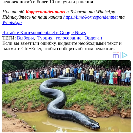
человек погиб и более 10 получили ранения.
Новини від
Корреспондент.net
в Telegram та WhatsApp.
Підписуйтесь на наші канали
https://t.me/korrespondentnet
та
WhatsApp
Читайте Korrespondent.net в Google News
ТЕГИ:
Выборы
,
Турция
,
голосование
,
Эрдоган
Если вы заметили ошибку, выделите необходимый текст и
нажмите Ctrl+Enter, чтобы сообщить об этом редакции.