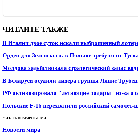
ЧИТАЙТЕ ТАКЖЕ
В Италии двое суток искали выброшенный лоте
Орден для Зеленского: в Польше требуют от Туск
Молдова задействовала стратегический запас вод
В Беларуси осудили лидера группы Ляпис Трубе
РФ активизировала "летающие радары" из-за а
Польские F-16 перехватили российский самолет-
Читать комментарии
Новости мира