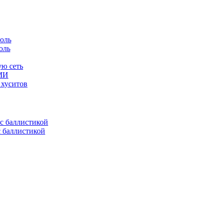
оль
ую сеть
СМИ
 хуситов
с баллистикой