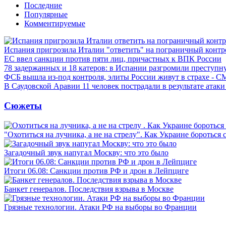
Последние
Популярные
Комментируемые
Испания пригрозила Италии "ответить" на пограничный контр
ЕС ввел санкции против пяти лиц, причастных к ВПК России
78 задержанных и 18 катеров: в Испании разгромили преступн
ФСБ вышла из-под контроля, элиты России живут в страхе - 
В Саудовской Аравии 11 человек пострадали в результате атаки
Сюжеты
"Охотиться на лучника, а не на стрелу". Как Украине бороться 
Загадочный звук напугал Москву: что это было
Итоги 06.08: Санкции против РФ и дрон в Лейпциге
Банкет генералов. Последствия взрыва в Москве
Грязные технологии. Атаки РФ на выборы во Франции