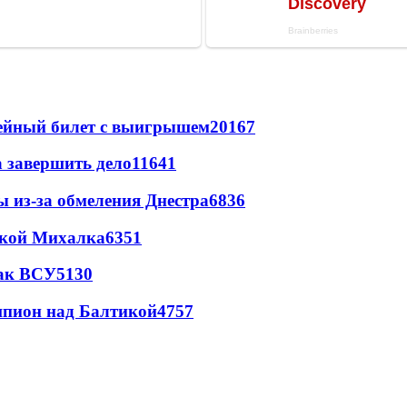
рейный билет с выигрышем
20167
а завершить дело
11641
ы из-за обмеления Днестра
6836
цкой Михалка
6351
так ВСУ
5130
шпион над Балтикой
4757