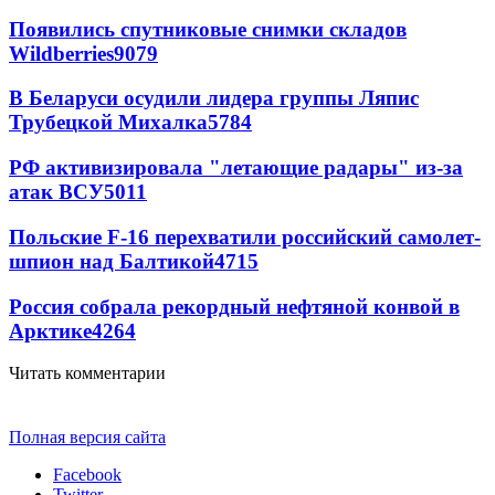
Появились спутниковые снимки складов
Wildberries
9079
В Беларуси осудили лидера группы Ляпис
Трубецкой Михалка
5784
РФ активизировала "летающие радары" из-за
атак ВСУ
5011
Польские F-16 перехватили российский самолет-
шпион над Балтикой
4715
Россия собрала рекордный нефтяной конвой в
Арктике
4264
Читать комментарии
Полная версия сайта
Facebook
Twitter