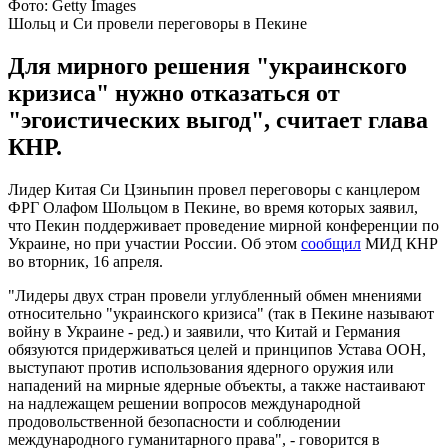
Фото: Getty Images
Шольц и Си провели переговоры в Пекине
Для мирного решения "украинского
кризиса" нужно отказаться от
"эгоистических выгод", считает глава
КНР.
Лидер Китая Си Цзиньпин провел переговоры с канцлером
ФРГ Олафом Шольцом в Пекине, во время которых заявил,
что Пекин поддерживает проведение мирной конференции по
Украине, но при участии России. Об этом
сообщил
МИД КНР
во вторник, 16 апреля.
"Лидеры двух стран провели углубленный обмен мнениями
относительно "украинского кризиса" (так в Пекине называют
войну в Украине - ред.) и заявили, что Китай и Германия
обязуются придерживаться целей и принципов Устава ООН,
выступают против использования ядерного оружия или
нападений на мирные ядерные объекты, а также настаивают
на надлежащем решении вопросов международной
продовольственной безопасности и соблюдении
международного гуманитарного права", - говорится в