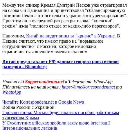
Между тем спикер Кремля Дмитрий Песков уже отреагировал
на слова Си Цзиньпина и приветствовал "сбалансированную
позицию Пекина относительно украинского урегулирования".
При этом он в очередной раз раскритиковал "киевский
режим" из-за "полного отказа от каких-либо переговоров".
Напомним,
Китай не видит вины за "кризис" в Украине.
В
Пекине считают, что имеют право на "нормальное
сотрудничество" с Россией, которое не должно
ограничиваться внешним вмешательством.
Китай предоставляет РФ данные геопространственной
разведки - Bloomberg
Новини від
Корреспондент.net
в Telegram та WhatsApp.
Підписуйтесь на наші канали
https://t.me/korrespondentnet
та
WhatsApp
Читайте Korrespondent.net в Google News
Война России с Украиной
Провал сезона: Москва будет платить пособия работникам
турсектора Крыма
У Сухопутних військах зробили заяву щодо інтеграції
Інтернаціональних легіонів