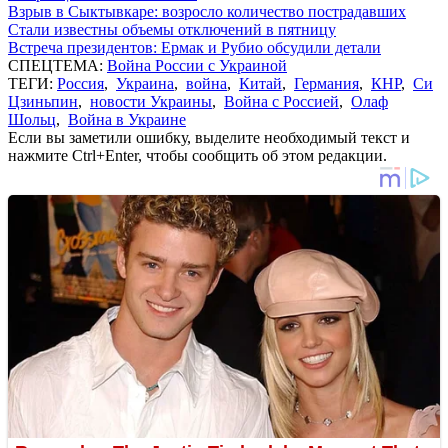
Взрыв в Сыктывкаре: возросло количество пострадавших
Стали известны объемы отключений в пятницу
Встреча президентов: Ермак и Рубио обсудили детали
СПЕЦТЕМА:
Война России с Украиной
ТЕГИ:
Россия
,
Украина
,
война
,
Китай
,
Германия
,
КНР
,
Си
Цзиньпин
,
новости Украины
,
Война с Россией
,
Олаф
Шольц
,
Война в Украине
Если вы заметили ошибку, выделите необходимый текст и
нажмите Ctrl+Enter, чтобы сообщить об этом редакции.