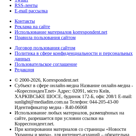
RSS-ленты
E-mail рассылка
Контакты
Реклама на сайте
Использование материалов korrespondent.net
Правила пользования сайтом
Договор пользования сайтом
Политика в сфере конфиденциальности и персональных
данных
Пользовательское соглашение
Редакция
© 2000-2026, Korrespondent.net
Субъект в сфере онлайн-медиа Название онлайн-медиа -
«КореспонденТ.net» Адрес: 02091, місто Київ,
ХАРКІВСЬКЕ ШОСЕ, будинок 172-Б, офіс 208/1 E-mail:
sunlight@mediadim.com.ua
Телефон: 044-205-43-00
Идентификатор медиа - R40-06068
Использование любых материалов, размещённых на
сайте, разрешается при условии ссылки на
Корреспондент.net.
При копировании материалов со страницы «Новости
Украины и мира», для интернет-изданий – обязательна