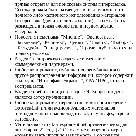
прямая открытая для поисковых систем гиперссылка.
Ссылка должна быть размещена в независимости от
полного либо частичного использования материалов.
Гиперссылка (для интернет- изданий) – должна быть
размещена в подзаголовке или в первом абзаце
материала.
Новости с пометками "Мнение", "Экспертиза",
"Заявление", "Регионы", "Деньги", "Власть", "Выборы",
"Тест-драйв", "Спецпроекты", "Промо" публикуются на
правах рекламы.
Раздел Спецпроекты создается совместно с
коммерческими партнерами.
Любое копирование, публикация, републикация и
другое распространение информации, которое содержит
ссылку на "Интерфакс-Украина", EPA / UPG, строго
воспрещается.
Владелец веб-страницы в разделе Я- Корреспондент
является автор публикации.
Любое копирование, перепечатка и воспроизведение
фотографий и/или аудиовизуальных материалов,
принадлежащих правообладателю Getty Images, строго
запрещено.
Материалы сайта korrespondent.net предназначены для
лиц старше 21 года (21+). Участие в азартных играх
может вызвать игровую зависимость. Соблюдайте