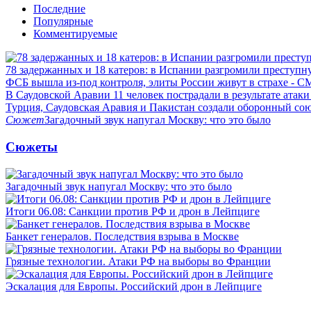
Последние
Популярные
Комментируемые
78 задержанных и 18 катеров: в Испании разгромили преступн
ФСБ вышла из-под контроля, элиты России живут в страхе - 
В Саудовской Аравии 11 человек пострадали в результате атаки
Турция, Саудовская Аравия и Пакистан создали оборонный со
Сюжет
Загадочный звук напугал Москву: что это было
Сюжеты
Загадочный звук напугал Москву: что это было
Итоги 06.08: Санкции против РФ и дрон в Лейпциге
Банкет генералов. Последствия взрыва в Москве
Грязные технологии. Атаки РФ на выборы во Франции
Эскалация для Европы. Российский дрон в Лейпциге