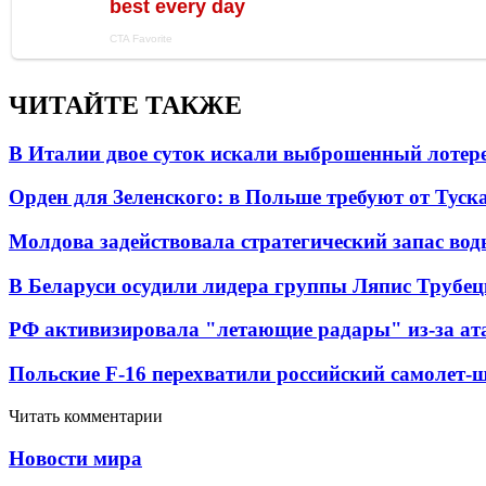
ЧИТАЙТЕ ТАКЖЕ
В Италии двое суток искали выброшенный лоте
Орден для Зеленского: в Польше требуют от Туск
Молдова задействовала стратегический запас вод
В Беларуси осудили лидера группы Ляпис Трубе
РФ активизировала "летающие радары" из-за а
Польские F-16 перехватили российский самолет-
Читать комментарии
Новости мира