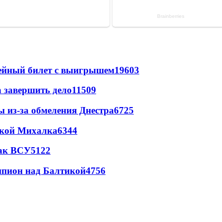
рейный билет с выигрышем
19603
а завершить дело
11509
ы из-за обмеления Днестра
6725
цкой Михалка
6344
так ВСУ
5122
шпион над Балтикой
4756