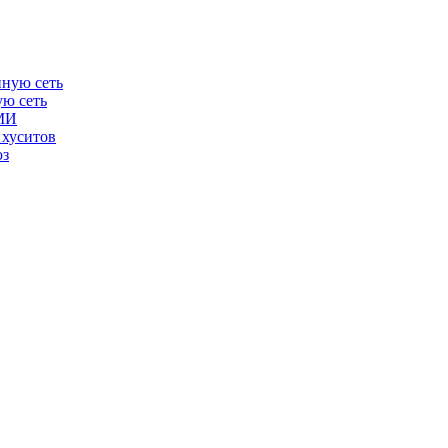
ую сеть
СМИ
 хуситов
юз