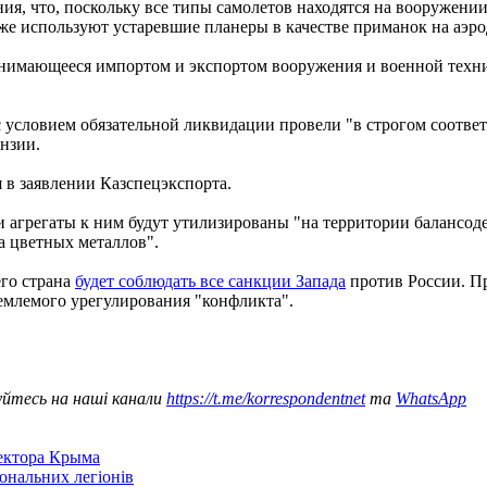
я, что, поскольку все типы самолетов находятся на вооружении 
аже используют устаревшие планеры в качестве приманок на аэро
занимающееся импортом и экспортом вооружения и военной техн
с условием обязательной ликвидации провели "в строгом соотве
нзии.
 в заявлении Казспецэкспорта.
 и агрегаты к ним будут утилизированы "на территории баланс
а цветных металлов".
его страна
будет соблюдать все санкции Запада
против России. Пр
емлемого урегулирования "конфликта".
уйтесь на наші канали
https://t.me/korrespondentnet
та
WhatsApp
сектора Крыма
іональних легіонів