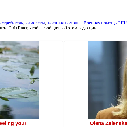
истребитель
,
самолеты
,
военная помощь
,
Военная помощь США
те Ctrl+Enter, чтобы сообщить об этом редакции.