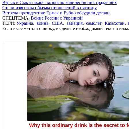
Взрыв в Сыктывкаре: возросло количество пострадавших
Стали известны объемы отключений в пятницу
Встреча президентов: Ермак и Рубио обсудили детали
СПЕЦТЕМА:
Война России с Украиной
ТЕГИ:
Украина
,
война
,
США
,
авиация
,
самолет
,
Казахстан
,
Если вы заметили ошибку, выделите необходимый текст и нажми