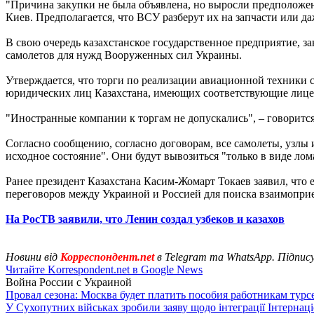
"Причина закупки не была объявлена, но выросли предположени
Киев. Предполагается, что ВСУ разберут их на запчасти или д
В свою очередь казахстанское государственное предприятие, 
самолетов для нужд Вооруженных сил Украины.
Утверждается, что торги по реализации авиационной техники 
юридических лиц Казахстана, имеющих соответствующие лице
"Иностранные компании к торгам не допускались", – говорится
Согласно сообщению, согласно договорам, все самолеты, узлы
исходное состояние". Они будут вывозиться "только в виде лом
Ранее президент Казахстана Касим-Жомарт Токаев заявил, что 
переговоров между Украиной и Россией для поиска взаимопри
На РосТВ заявили, что Ленин создал узбеков и казахов
Новини від
Корреспондент.net
в Telegram та WhatsApp. Підпис
Читайте Korrespondent.net в Google News
Война России с Украиной
Провал сезона: Москва будет платить пособия работникам тур
У Сухопутних військах зробили заяву щодо інтеграції Інтернац