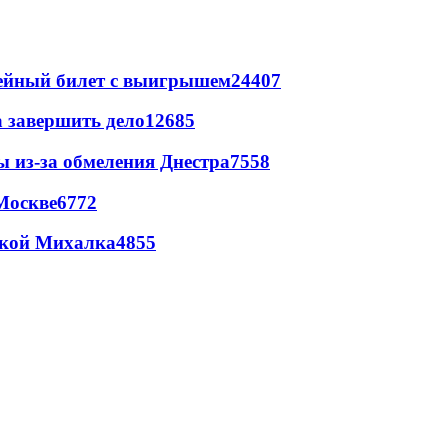
рейный билет с выигрышем
24407
а завершить дело
12685
ы из-за обмеления Днестра
7558
Москве
6772
цкой Михалка
4855