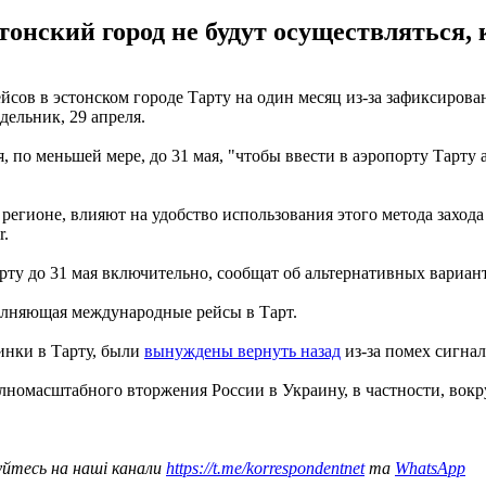
онский город не будут осуществляться, 
ейсов в эстонском городе Тарту на один месяц из-за зафиксиро
дельник, 29 апреля.
я, по меньшей мере, до 31 мая, "чтобы ввести в аэропорту Тарту
егионе, влияют на удобство использования этого метода захода 
r.
ту до 31 мая включительно, сообщат об альтернативных вариант
полняющая международные рейсы в Тарт.
синки в Тарту, были
вынуждены вернуть назад
из-за помех сигна
лномасштабного вторжения России в Украину, в частности, вокр
уйтесь на наші канали
https://t.me/korrespondentnet
та
WhatsApp