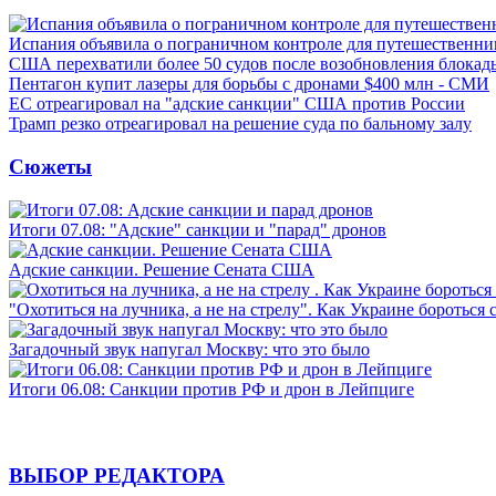
Испания объявила о пограничном контроле для путешественни
США перехватили более 50 судов после возобновления блокад
Пентагон купит лазеры для борьбы с дронами $400 млн - СМИ
ЕС отреагировал на "адские санкции" США против России
Трамп резко отреагировал на решение суда по бальному залу
Сюжеты
Итоги 07.08: "Адские" санкции и "парад" дронов
Адские санкции. Решение Сената США
"Охотиться на лучника, а не на стрелу". Как Украине бороться 
Загадочный звук напугал Москву: что это было
Итоги 06.08: Санкции против РФ и дрон в Лейпциге
ВЫБОР РЕДАКТОРА