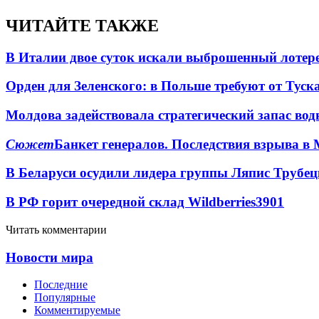
ЧИТАЙТЕ ТАКЖЕ
В Италии двое суток искали выброшенный лоте
Орден для Зеленского: в Польше требуют от Туск
Молдова задействовала стратегический запас вод
Сюжет
Банкет генералов. Последствия взрыва в 
В Беларуси осудили лидера группы Ляпис Трубе
В РФ горит очередной склад Wildberries
3901
Читать комментарии
Новости мира
Последние
Популярные
Комментируемые