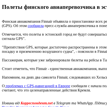
Полеты финского авиаперевозчика в эст
Финская авиакомпания Finnair объявила о приостановке всех р
(GPS). Об этом
сообщила
пресс-служба авиаперевозчика в поне
Отмечается, что полеты в эстонский город не будут совершатьс
сигнала GPS".
"Препятствия GPS, которые достаточно распространены в этом р
посадку и приземлению воздушного судна", - пояснили в Finnai
Пассажирам, которые уже забронировали билеты на рейсы в Тар
Стоит отметить, что Finnair - единственная авиакомпания, вы
Напомним, на днях два самолета Finnair, следовавших из Хель
О
проблемах с GPS-навигацией в Европе
сообщали с начала по
считают, что это целенаправленные действия Кремля.
Новини від
Корреспондент.net
в Telegram та WhatsApp. Підпис