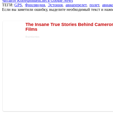
Читайте Korrespondent.net в Google News
ТЕГИ:
GPS
,
Финляндия
,
Эстония
,
авиаперелет
,
полет
,
авиак
Если вы заметили ошибку, выделите необходимый текст и нажми