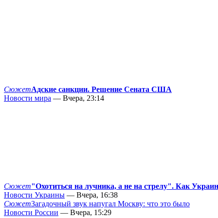
Сюжет
Адские санкции. Решение Сената США
Новости мира
— Вчера, 23:14
Сюжет
"Охотиться на лучника, а не на стрелу". Как Украи
Новости Украины
— Вчера, 16:38
Сюжет
Загадочный звук напугал Москву: что это было
Новости России
— Вчера, 15:29