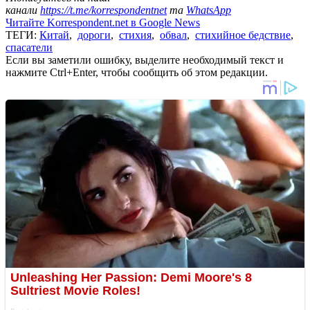
канали
https://t.me/korrespondentnet
та
WhatsApp
Читайте Korrespondent.net в Google News
ТЕГИ:
Китай
,
дороги
,
стихия
,
обвал
,
стихийное бедствие
,
спасатели
Если вы заметили ошибку, выделите необходимый текст и
нажмите Ctrl+Enter, чтобы сообщить об этом редакции.