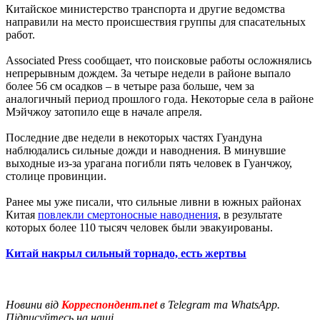
Китайское министерство транспорта и другие ведомства
направили на место происшествия группы для спасательных
работ.
Associated Press сообщает, что поисковые работы осложнялись
непрерывным дождем. За четыре недели в районе выпало
более 56 см осадков – в четыре раза больше, чем за
аналогичный период прошлого года. Некоторые села в районе
Мэйчжоу затопило еще в начале апреля.
Последние две недели в некоторых частях Гуандуна
наблюдались сильные дожди и наводнения. В минувшие
выходные из-за урагана погибли пять человек в Гуанчжоу,
столице провинции.
Ранее мы уже писали, что сильные ливни в южных районах
Китая
повлекли смертоносные наводнения
, в результате
которых более 110 тысяч человек были эвакуированы.
Китай накрыл сильный торнадо, есть жертвы
Новини від
Корреспондент.net
в Telegram та WhatsApp.
Підписуйтесь на наші