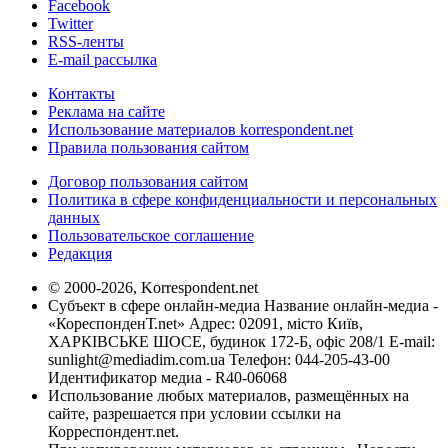
Facebook
Twitter
RSS-ленты
E-mail рассылка
Контакты
Реклама на сайте
Использование материалов korrespondent.net
Правила пользования сайтом
Договор пользования сайтом
Политика в сфере конфиденциальности и персональных
данных
Пользовательское соглашение
Редакция
© 2000-2026, Korrespondent.net
Субъект в сфере онлайн-медиа Название онлайн-медиа -
«КореспонденТ.net» Адрес: 02091, місто Київ,
ХАРКІВСЬКЕ ШОСЕ, будинок 172-Б, офіс 208/1 E-mail:
sunlight@mediadim.com.ua
Телефон: 044-205-43-00
Идентификатор медиа - R40-06068
Использование любых материалов, размещённых на
сайте, разрешается при условии ссылки на
Корреспондент.net.