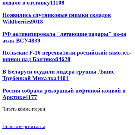
подало в отставку
11108
Появились спутниковые снимки складов
Wildberries
9018
РФ активизировала "летающие радары" из-за
атак ВСУ
4839
Польские F-16 перехватили российский самолет-
шпион над Балтикой
4628
В Беларуси осудили лидера группы Ляпис
Трубецкой Михалка
4401
Россия собрала рекордный нефтяной конвой в
Арктике
4177
Читать комментарии
Полная версия сайта