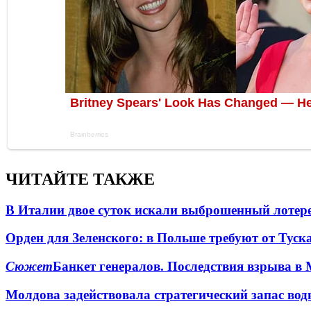
ЧИТАЙТЕ ТАКЖЕ
В Италии двое суток искали выброшенный лоте
Орден для Зеленского: в Польше требуют от Туск
Сюжет
Банкет генералов. Последствия взрыва в 
Молдова задействовала стратегический запас вод