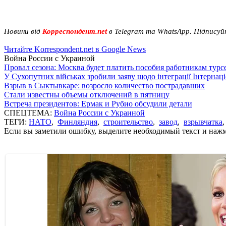
Новини від
Корреспондент.net
в Telegram та WhatsApp. Підписуй
Читайте Korrespondent.net в Google News
Война России с Украиной
Провал сезона: Москва будет платить пособия работникам тур
У Сухопутних військах зробили заяву щодо інтеграції Інтернац
Взрыв в Сыктывкаре: возросло количество пострадавших
Стали известны объемы отключений в пятницу
Встреча президентов: Ермак и Рубио обсудили детали
СПЕЦТЕМА:
Война России с Украиной
ТЕГИ:
НАТО
,
Финляндия
,
строительство
,
завод
,
взрывчатка
Если вы заметили ошибку, выделите необходимый текст и нажми