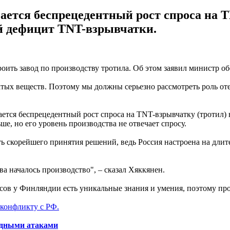
ется беспрецедентный рост спроса на T
ий дефицит TNT-взрывчатки.
оить завод по производству тротила. Об этом заявил министр
тых веществ. Поэтому мы должны серьезно рассмотреть роль оте
ется беспрецедентный рост спроса на TNT-взрывчатку (тротил) 
, но его уровень производства не отвечает спросу.
 скорейшего принятия решений, ведь Россия настроена на длите
а началось производство", – сказал Хяккянен.
сов у Финляндии есть уникальные знания и умения, поэтому п
конфликту с РФ.
идными атаками