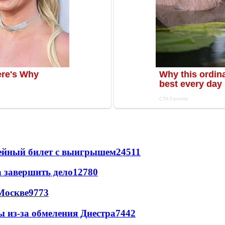
рейный билет с выигрышем
24511
а завершить дело
12780
Москве
9773
ы из-за обмеления Днестра
7442