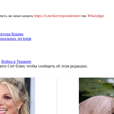
тесь на наші канали
https://t.me/korrespondentnet
та
WhatsApp
сектора Крыма
іональних легіонів
,
Война в Украине
те Ctrl+Enter, чтобы сообщить об этом редакции.