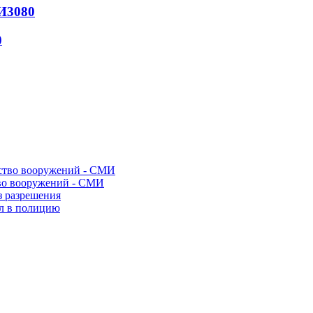
И
3080
0
во вооружений - СМИ
з разрешения
ел в полицию