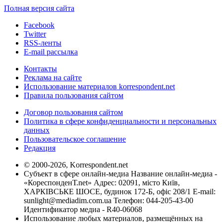
Полная версия сайта
Facebook
Twitter
RSS-ленты
E-mail рассылка
Контакты
Реклама на сайте
Использование материалов korrespondent.net
Правила пользования сайтом
Договор пользования сайтом
Политика в сфере конфиденциальности и персональных
данных
Пользовательское соглашение
Редакция
© 2000-2026, Korrespondent.net
Субъект в сфере онлайн-медиа Название онлайн-медиа -
«КореспонденТ.net» Адрес: 02091, місто Київ,
ХАРКІВСЬКЕ ШОСЕ, будинок 172-Б, офіс 208/1 E-mail:
sunlight@mediadim.com.ua
Телефон: 044-205-43-00
Идентификатор медиа - R40-06068
Использование любых материалов, размещённых на