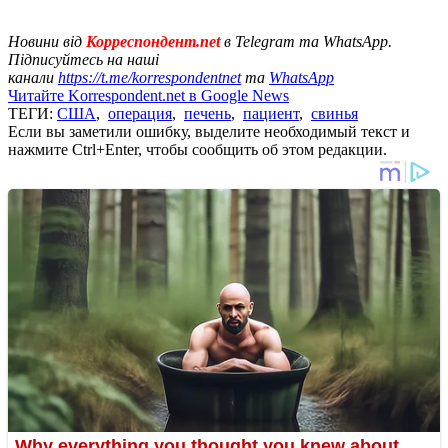
Новини від
Корреспондент.net
в Telegram та WhatsApp.
Підписуйтесь на наші
канали
https://t.me/korrespondentnet
та
WhatsApp
Читайте Korrespondent.net в Google News
ТЕГИ:
США
,
операция
,
печень
,
пациент
,
свинья
Если вы заметили ошибку, выделите необходимый текст и
нажмите Ctrl+Enter, чтобы сообщить об этом редакции.