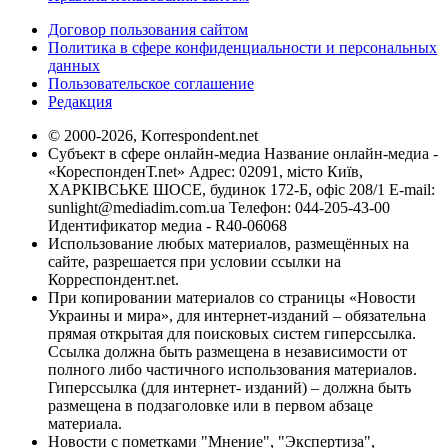
Договор пользования сайтом
Политика в сфере конфиденциальности и персональных
данных
Пользовательское соглашение
Редакция
© 2000-2026, Korrespondent.net
Субъект в сфере онлайн-медиа Название онлайн-медиа -
«КореспонденТ.net» Адрес: 02091, місто Київ,
ХАРКІВСЬКЕ ШОСЕ, будинок 172-Б, офіс 208/1 E-mail:
sunlight@mediadim.com.ua
Телефон: 044-205-43-00
Идентификатор медиа - R40-06068
Использование любых материалов, размещённых на
сайте, разрешается при условии ссылки на
Корреспондент.net.
При копировании материалов со страницы «Новости
Украины и мира», для интернет-изданий – обязательна
прямая открытая для поисковых систем гиперссылка.
Ссылка должна быть размещена в независимости от
полного либо частичного использования материалов.
Гиперссылка (для интернет- изданий) – должна быть
размещена в подзаголовке или в первом абзаце
материала.
Новости с пометками "Мнение", "Экспертиза",