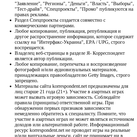
"Заявление", "Регионы", "Деньги", "Власть", "Выборы",
"Тест-драйв", "Спецпроекты", "Промо" публикуются на
правах рекламы.
Раздел Спецпроекты создается совместно с
коммерческими партнерами.
Любое копирование, публикация, републикация и
другое распространение информации, которое содержит
ссылку на "Интерфакс-Украина", EPA / UPG, строго
воспрещается.
Владелец веб-страницы в разделе Я- Корреспондент
является автор публикации.
Любое копирование, перепечатка и воспроизведение
фотографий и/или аудиовизуальных материалов,
принадлежащих правообладателю Getty Images, строго
запрещено.
Материалы сайта korrespondent.net предназначены для
лиц старше 21 года (21+). Участие в азартных играх
может вызвать игровую зависимость. Соблюдайте
правила (принципы) ответственной игры. При
обнаружении первых признаков зависимости
немедленно обратитесь к специалисту. Помните, что
участие в азартных играх не может являться источником
доходов или альтернативой работе. Информационный
ресурс korrespondent.net не проводит игры на реальные
и/или виртуальные деньги, сайт не принимает ни в