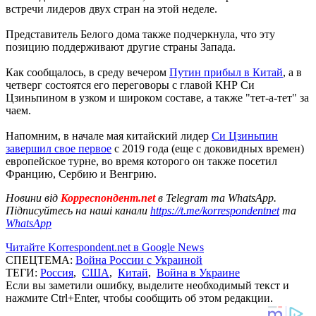
встречи лидеров двух стран на этой неделе.
Представитель Белого дома также подчеркнула, что эту
позицию поддерживают другие страны Запада.
Как сообщалось, в среду вечером
Путин прибыл в Китай
, а в
четверг состоятся его переговоры с главой КНР Си
Цзиньпином в узком и широком составе, а также "тет-а-тет" за
чаем.
Напомним, в начале мая китайский лидер
Си Цзиньпин
завершил свое первое
с 2019 года (еще с доковидных времен)
европейское турне, во время которого он также посетил
Францию, Сербию и Венгрию.
Новини від
Корреспондент.net
в Telegram та WhatsApp.
Підписуйтесь на наші канали
https://t.me/korrespondentnet
та
WhatsApp
Читайте Korrespondent.net в Google News
СПЕЦТЕМА:
Война России с Украиной
ТЕГИ:
Россия
,
США
,
Китай
,
Война в Украине
Если вы заметили ошибку, выделите необходимый текст и
нажмите Ctrl+Enter, чтобы сообщить об этом редакции.