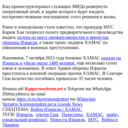
Кац проинструктировал служащих МИДа развернуть
оперативный штаб, в задачи которого будет входить
воспрепятствование воплощению этого решения в жизнь.
Ранее в понедельник стало известно, что прокурор МУС
Карим Хан попросил палату предварительного производства
выдать
ордера на арест премьер-министра и министра
обороны Израиля
, а также троих лидеров ХАМАС по
обвинениям в военных преступлениях.
Напомним, 7 октября 2023 года боевики ХАМАС
напали на
Израиль и убили около 1400 человек
, еще несколько сотен
взяли в заложники. В ответ Армия обороны Израиля
приступила к военной операции против ХАМАС. В Секторе
Газа количество погибших превысило 35 тысяч человек.
Новини від
Корреспондент.net
в Telegram та WhatsApp.
Підписуйтесь на наші
канали
https://t.me/korrespondentnet
та
WhatsApp
Читайте Korrespondent.net в Google News
СПЕЦТЕМА:
Война Израиля с ХАМАС
ТЕГИ:
Израиль
,
сектор Газа
,
Палестина
,
ХАМАС
,
арабо-
израильский конфликт
,
Новости Израиля
,
МУС
,
Война в
Украине