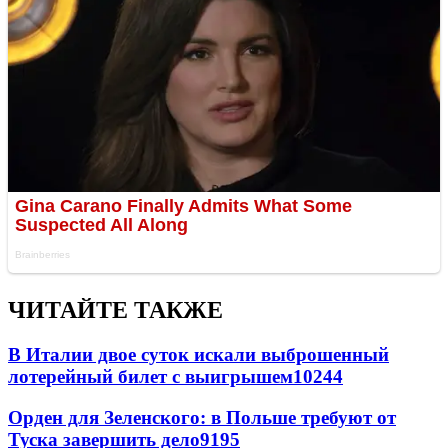
ЧИТАЙТЕ ТАКЖЕ
В Италии двое суток искали выброшенный
лотерейный билет с выигрышем
10244
Орден для Зеленского: в Польше требуют от
Туска завершить дело
9195