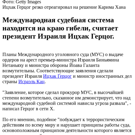
Фото: Getty Images
Ицхак Герцог резко отреагировал на решение Карима Хана
Международная судебная система
находится на краю гибели, считает
президент Израиля Ицхак Герцог.
Планы Международного уголовного суда (МУС) о выдаче
ордеров на арест премьер-министра Израиля Биньямина
Нетаньяху и министра обороны Йоава Галанта
возмутительны. Соответствующие заявления сделали
президент Израиля
Ицхак Герцог
и министр иностранных дел
страны
Исраэль Кац
.
"Заявление, которое сделал прокурор МУС, в высочайшей
степени возмутительно, сказанное им демонстрирует, что над
международной судебной системой нависла угроза развала", -
написал Герцог в сети Х.
По его мнению, подобное "побуждает к террористическим
действиям по всему миру и нарушает принципы работы суда,
основоположным принципом деятельности которого является