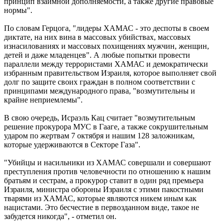
принцип взаимной дополняемости, а также другие правовые
нормы".
По словам Герцога, "лидеры ХАМАС - это деспоты в своем
диктате, на них вина в массовых убийствах, массовых
изнасилованиях и массовых похищениях мужчин, женщин,
детей и даже младенцев". А любые попытки провести
параллели между террористами ХАМАС и демократически
избранным правительством Израиля, которое выполняет свой
долг по защите своих граждан в полном соответствии с
принципами международного права, "возмутительны и
крайне неприемлемы".
В свою очередь, Исраэль Кац считает "возмутительным
решение прокурора МУС в Гааге, а также сокрушительным
ударом по жертвам 7 октября и нашим 128 заложникам,
которые удерживаются в Секторе Газа".
"Убийцы и насильники из ХАМАС совершали и совершают
преступления против человечности по отношению к нашим
братьям и сестрам, а прокурор ставит в один ряд премьера
Израиля, министра обороны Израиля с этими пакостными
тварями из ХАМАС, которые являются никем иным как
нацистами. Это бесчестие в первозданном виде, такое не
забудется никогда", - отметил он.