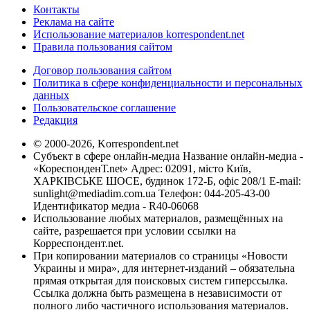
Контакты
Реклама на сайте
Использование материалов korrespondent.net
Правила пользования сайтом
Договор пользования сайтом
Политика в сфере конфиденциальности и персональных
данных
Пользовательское соглашение
Редакция
© 2000-2026, Korrespondent.net
Субъект в сфере онлайн-медиа Название онлайн-медиа -
«КореспонденТ.net» Адрес: 02091, місто Київ,
ХАРКІВСЬКЕ ШОСЕ, будинок 172-Б, офіс 208/1 E-mail:
sunlight@mediadim.com.ua
Телефон: 044-205-43-00
Идентификатор медиа - R40-06068
Использование любых материалов, размещённых на
сайте, разрешается при условии ссылки на
Корреспондент.net.
При копировании материалов со страницы «Новости
Украины и мира», для интернет-изданий – обязательна
прямая открытая для поисковых систем гиперссылка.
Ссылка должна быть размещена в независимости от
полного либо частичного использования материалов.