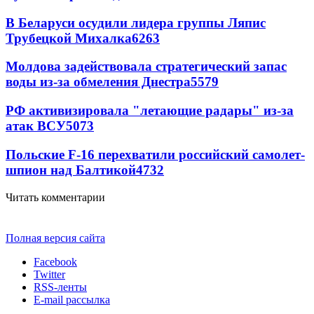
В Беларуси осудили лидера группы Ляпис
Трубецкой Михалка
6263
Молдова задействовала стратегический запас
воды из-за обмеления Днестра
5579
РФ активизировала "летающие радары" из-за
атак ВСУ
5073
Польские F-16 перехватили российский самолет-
шпион над Балтикой
4732
Читать комментарии
Полная версия сайта
Facebook
Twitter
RSS-ленты
E-mail рассылка