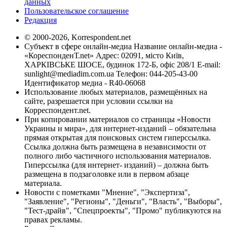
данных
Пользовательское соглашение
Редакция
© 2000-2026, Korrespondent.net
Субъект в сфере онлайн-медиа Название онлайн-медиа -
«КореспонденТ.net» Адрес: 02091, місто Київ,
ХАРКІВСЬКЕ ШОСЕ, будинок 172-Б, офіс 208/1 E-mail:
sunlight@mediadim.com.ua
Телефон: 044-205-43-00
Идентификатор медиа - R40-06068
Использование любых материалов, размещённых на
сайте, разрешается при условии ссылки на
Корреспондент.net.
При копировании материалов со страницы «Новости
Украины и мира», для интернет-изданий – обязательна
прямая открытая для поисковых систем гиперссылка.
Ссылка должна быть размещена в независимости от
полного либо частичного использования материалов.
Гиперссылка (для интернет- изданий) – должна быть
размещена в подзаголовке или в первом абзаце
материала.
Новости с пометками "Мнение", "Экспертиза",
"Заявление", "Регионы", "Деньги", "Власть", "Выборы",
"Тест-драйв", "Спецпроекты", "Промо" публикуются на
правах рекламы.