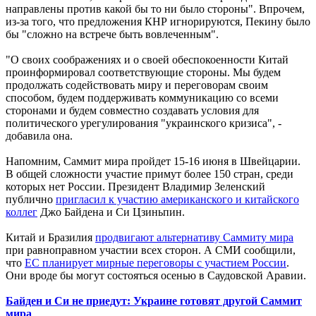
направлены против какой бы то ни было стороны". Впрочем,
из-за того, что предложения КНР игнорируются, Пекину было
бы "сложно на встрече быть вовлеченным".
"О своих соображениях и о своей обеспокоенности Китай
проинформировал соответствующие стороны. Мы будем
продолжать содействовать миру и переговорам своим
способом, будем поддерживать коммуникацию со всеми
сторонами и будем совместно создавать условия для
политического урегулирования "украинского кризиса", -
добавила она.
Напомним, Саммит мира пройдет 15-16 июня в Швейцарии.
В общей сложности участие примут более 150 стран, среди
которых нет России. Президент Владимир Зеленский
публично
пригласил к участию американского и китайского
коллег
Джо Байдена и Си Цзиньпин.
Китай и Бразилия
продвигают альтернативу Саммиту мира
при равноправном участии всех сторон. А СМИ сообщили,
что
ЕС планирует мирные переговоры с участием России
.
Они вроде бы могут состояться осенью в Саудовской Аравии.
Байден и Си не приедут: Украине готовят другой Саммит
мира