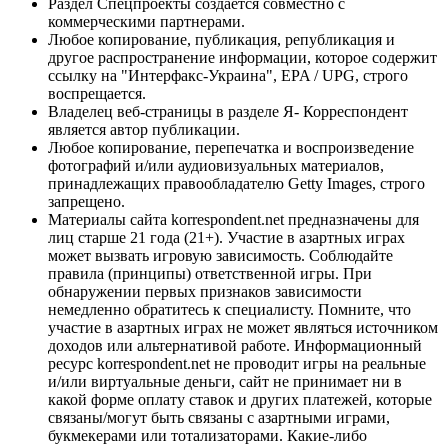
Раздел Спецпроекты создается совместно с
коммерческими партнерами.
Любое копирование, публикация, републикация и
другое распространение информации, которое содержит
ссылку на "Интерфакс-Украина", EPA / UPG, строго
воспрещается.
Владелец веб-страницы в разделе Я- Корреспондент
является автор публикации.
Любое копирование, перепечатка и воспроизведение
фотографий и/или аудиовизуальных материалов,
принадлежащих правообладателю Getty Images, строго
запрещено.
Материалы сайта korrespondent.net предназначены для
лиц старше 21 года (21+). Участие в азартных играх
может вызвать игровую зависимость. Соблюдайте
правила (принципы) ответственной игры. При
обнаружении первых признаков зависимости
немедленно обратитесь к специалисту. Помните, что
участие в азартных играх не может являться источником
доходов или альтернативой работе. Информационный
ресурс korrespondent.net не проводит игры на реальные
и/или виртуальные деньги, сайт не принимает ни в
какой форме оплату ставок и других платежей, которые
связаны/могут быть связаны с азартными играми,
букмекерами или тотализаторами. Какие-либо