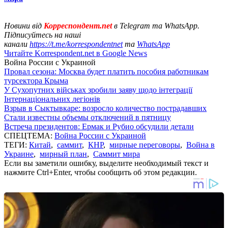
Новини від
Корреспондент.net
в Telegram та WhatsApp.
Підписуйтесь на наші
канали
https://t.me/korrespondentnet
та
WhatsApp
Читайте Korrespondent.net в Google News
Война России с Украиной
Провал сезона: Москва будет платить пособия работникам
турсектора Крыма
У Сухопутних військах зробили заяву щодо інтеграції
Інтернаціональних легіонів
Взрыв в Сыктывкаре: возросло количество пострадавших
Стали известны объемы отключений в пятницу
Встреча президентов: Ермак и Рубио обсудили детали
СПЕЦТЕМА:
Война России с Украиной
ТЕГИ:
Китай
,
саммит
,
КНР
,
мирные переговоры
,
Война в
Украине
,
мирный план
,
Саммит мира
Если вы заметили ошибку, выделите необходимый текст и
нажмите Ctrl+Enter, чтобы сообщить об этом редакции.