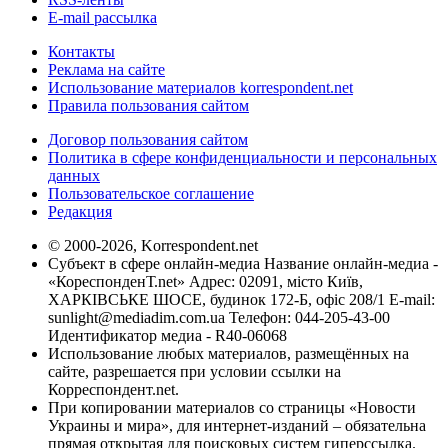
E-mail рассылка
Контакты
Реклама на сайте
Использование материалов korrespondent.net
Правила пользования сайтом
Договор пользования сайтом
Политика в сфере конфиденциальности и персональных
данных
Пользовательское соглашение
Редакция
© 2000-2026, Korrespondent.net
Субъект в сфере онлайн-медиа Название онлайн-медиа -
«КореспонденТ.net» Адрес: 02091, місто Київ,
ХАРКІВСЬКЕ ШОСЕ, будинок 172-Б, офіс 208/1 E-mail:
sunlight@mediadim.com.ua
Телефон: 044-205-43-00
Идентификатор медиа - R40-06068
Использование любых материалов, размещённых на
сайте, разрешается при условии ссылки на
Корреспондент.net.
При копировании материалов со страницы «Новости
Украины и мира», для интернет-изданий – обязательна
прямая открытая для поисковых систем гиперссылка.