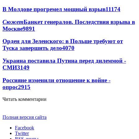
В Молдове прогремел мощный взрыв
11174
Сюжет
Банкет генералов. Последствия взрыва в
Москве
9891
Орден для Зеленского: в Польше требуют от
Туска завершить дело
4070
Украина поставила Путина перед дилеммой -
СМИ
3149
Россияне изменили отношение к войне -
опрос
2915
Читать комментарии
Полная версия сайта
Facebook
Twitter
RSS-ленты