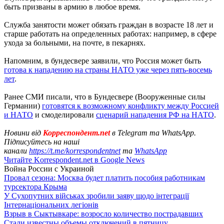
быть призваны в армию в любое время.
Служба занятости может обязать граждан в возрасте 18 лет и
старше работать на определенных работах: например, в сфере
ухода за больными, на почте, в пекарнях.
Напомним, в бундесвере заявили, что Россия может быть
готова к нападению на страны НАТО уже через пять-восемь
лет
.
Ранее СМИ писали, что в Бундесвере (Вооруженные силы
Германии)
готовятся к возможному конфликту между Россией
и НАТО
и смоделировали
сценарий нападения РФ на НАТО
.
Новини від
Корреспондент.net
в Telegram та WhatsApp.
Підписуйтесь на наші
канали
https://t.me/korrespondentnet
та
WhatsApp
Читайте Korrespondent.net в Google News
Война России с Украиной
Провал сезона: Москва будет платить пособия работникам
турсектора Крыма
У Сухопутних військах зробили заяву щодо інтеграції
Інтернаціональних легіонів
Взрыв в Сыктывкаре: возросло количество пострадавших
Стали известны объемы отключений в пятницу