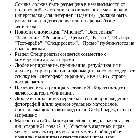
Ссылка должна быть размещена в независимости от
полного либо частичного использования материалов.
Гиперссылка (для интернет- изданий) – должна быть
размещена в подзаголовке или в первом абзаце
материала.
Новости с пометками "Мнение", "Экспертиза",
"Заявление", "Регионы", "Деньги", "Власть", "Выборы",
"Тест-драйв", "Спецпроекты", "Промо" публикуются на
правах рекламы.
Раздел Спецпроекты создается совместно с
коммерческими партнерами.
Любое копирование, публикация, републикация и
другое распространение информации, которое содержит
ссылку на "Интерфакс-Украина", EPA / UPG, строго
воспрещается.
Владелец веб-страницы в разделе Я- Корреспондент
является автор публикации.
Любое копирование, перепечатка и воспроизведение
фотографий и/или аудиовизуальных материалов,
принадлежащих правообладателю Getty Images, строго
запрещено.
Материалы сайта korrespondent.net предназначены для
лиц старше 21 года (21+). Участие в азартных играх
может вызвать игровую зависимость. Соблюдайте
правила (принципы) ответственной игры. При