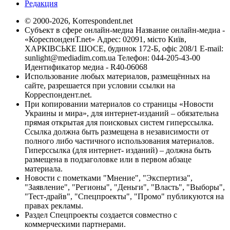
Редакция
© 2000-2026, Korrespondent.net
Субъект в сфере онлайн-медиа Название онлайн-медиа -
«КореспонденТ.net» Адрес: 02091, місто Київ,
ХАРКІВСЬКЕ ШОСЕ, будинок 172-Б, офіс 208/1 E-mail:
sunlight@mediadim.com.ua
Телефон: 044-205-43-00
Идентификатор медиа - R40-06068
Использование любых материалов, размещённых на
сайте, разрешается при условии ссылки на
Корреспондент.net.
При копировании материалов со страницы «Новости
Украины и мира», для интернет-изданий – обязательна
прямая открытая для поисковых систем гиперссылка.
Ссылка должна быть размещена в независимости от
полного либо частичного использования материалов.
Гиперссылка (для интернет- изданий) – должна быть
размещена в подзаголовке или в первом абзаце
материала.
Новости с пометками "Мнение", "Экспертиза",
"Заявление", "Регионы", "Деньги", "Власть", "Выборы",
"Тест-драйв", "Спецпроекты", "Промо" публикуются на
правах рекламы.
Раздел Спецпроекты создается совместно с
коммерческими партнерами.