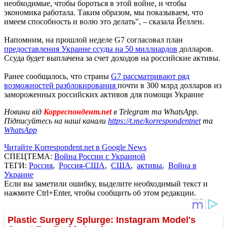
необходимые, чтобы бороться в этой войне, и чтобы
экономика работала. Таким образом, мы показываем, что
имеем способность и волю это делать", – сказала Йеллен.
Напомним, на прошлой неделе G7 согласовал план
предоставления Украине ссуды на 50 миллиардов
долларов.
Ссуда ​​будет выплачена за счет доходов на российские активы.
Ранее сообщалось, что страны
G7 рассматривают ряд
возможностей разблокирования
почти в 300 млрд долларов из
замороженных российских активов для помощи Украине
Новини від
Корреспондент.net
в Telegram та WhatsApp.
Підписуйтесь на наші канали
https://t.me/korrespondentnet
та
WhatsApp
Читайте Korrespondent.net в Google News
СПЕЦТЕМА:
Война России с Украиной
ТЕГИ:
Россия
,
Россия-США
,
США
,
активы
,
Война в
Украине
Если вы заметили ошибку, выделите необходимый текст и
нажмите Ctrl+Enter, чтобы сообщить об этом редакции.