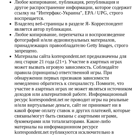
Любое копирование, публикация, републикация и
другое распространение информации, которое содержит
ссылку на "Интерфакс-Украина", EPA / UPG, строго
воспрещается.
Владелец веб-страницы в разделе Я- Корреспондент
является автор публикации.
Любое копирование, перепечатка и воспроизведение
фотографий и/или аудиовизуальных материалов,
принадлежащих правообладателю Getty Images, строго
запрещено.
Материалы сайта korrespondent.net предназначены для
лиц старше 21 года (21+). Участие в азартных играх
может вызвать игровую зависимость. Соблюдайте
правила (принципы) ответственной игры. При
обнаружении первых признаков зависимости
немедленно обратитесь к специалисту. Помните, что
участие в азартных играх не может являться источником
доходов или альтернативой работе. Информационный
ресурс korrespondent.net не проводит игры на реальные
и/или виртуальные деньги, сайт не принимает ни в
какой форме оплату ставок и других платежей, которые
связаны/могут быть связаны с азартными играми,
букмекерами или тотализаторами. Какие-либо
материалы на информационном ресурсе
korrespondent.net публикуются исключительно в