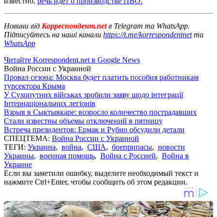
известно,
речь идет о производстве ПВО.
Новини від
Корреспондент.net
в Telegram та WhatsApp.
Підписуйтесь на наші канали
https://t.me/korrespondentnet
та
WhatsApp
Читайте Korrespondent.net в Google News
Война России с Украиной
Провал сезона: Москва будет платить пособия работникам
турсектора Крыма
У Сухопутних військах зробили заяву щодо інтеграції
Інтернаціональних легіонів
Взрыв в Сыктывкаре: возросло количество пострадавших
Стали известны объемы отключений в пятницу
Встреча президентов: Ермак и Рубио обсудили детали
СПЕЦТЕМА:
Война России с Украиной
ТЕГИ:
Украина
,
война
,
США
,
боеприпасы
,
новости
Украины
,
военная помощь
,
Война с Россией
,
Война в
Украине
Если вы заметили ошибку, выделите необходимый текст и
нажмите Ctrl+Enter, чтобы сообщить об этом редакции.