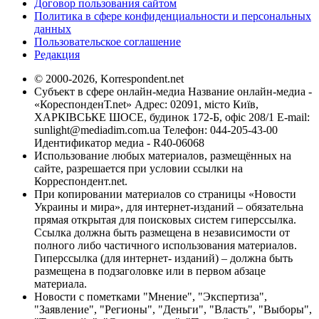
Договор пользования сайтом
Политика в сфере конфиденциальности и персональных
данных
Пользовательское соглашение
Редакция
© 2000-2026, Korrespondent.net
Субъект в сфере онлайн-медиа Название онлайн-медиа -
«КореспонденТ.net» Адрес: 02091, місто Київ,
ХАРКІВСЬКЕ ШОСЕ, будинок 172-Б, офіс 208/1 E-mail:
sunlight@mediadim.com.ua
Телефон: 044-205-43-00
Идентификатор медиа - R40-06068
Использование любых материалов, размещённых на
сайте, разрешается при условии ссылки на
Корреспондент.net.
При копировании материалов со страницы «Новости
Украины и мира», для интернет-изданий – обязательна
прямая открытая для поисковых систем гиперссылка.
Ссылка должна быть размещена в независимости от
полного либо частичного использования материалов.
Гиперссылка (для интернет- изданий) – должна быть
размещена в подзаголовке или в первом абзаце
материала.
Новости с пометками "Мнение", "Экспертиза",
"Заявление", "Регионы", "Деньги", "Власть", "Выборы",