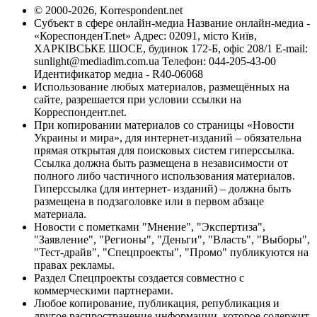
© 2000-2026, Korrespondent.net
Субъект в сфере онлайн-медиа Название онлайн-медиа -
«КореспонденТ.net» Адрес: 02091, місто Київ,
ХАРКІВСЬКЕ ШОСЕ, будинок 172-Б, офіс 208/1 E-mail:
sunlight@mediadim.com.ua
Телефон: 044-205-43-00
Идентификатор медиа - R40-06068
Использование любых материалов, размещённых на
сайте, разрешается при условии ссылки на
Корреспондент.net.
При копировании материалов со страницы «Новости
Украины и мира», для интернет-изданий – обязательна
прямая открытая для поисковых систем гиперссылка.
Ссылка должна быть размещена в независимости от
полного либо частичного использования материалов.
Гиперссылка (для интернет- изданий) – должна быть
размещена в подзаголовке или в первом абзаце
материала.
Новости с пометками "Мнение", "Экспертиза",
"Заявление", "Регионы", "Деньги", "Власть", "Выборы",
"Тест-драйв", "Спецпроекты", "Промо" публикуются на
правах рекламы.
Раздел Спецпроекты создается совместно с
коммерческими партнерами.
Любое копирование, публикация, републикация и
другое распространение информации, которое содержит