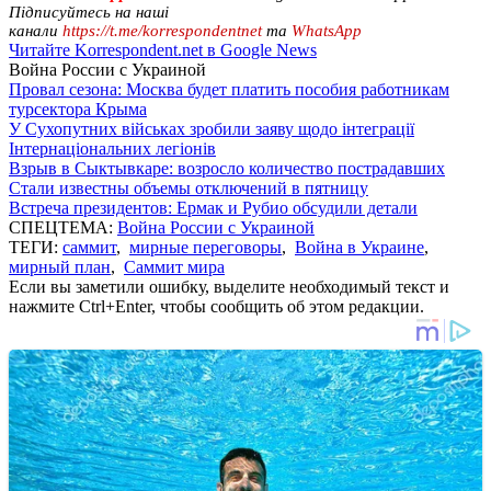
Підписуйтесь на наші
канали
https://t.me/korrespondentnet
та
WhatsApp
Читайте Korrespondent.net в Google News
Война России с Украиной
Провал сезона: Москва будет платить пособия работникам
турсектора Крыма
У Сухопутних військах зробили заяву щодо інтеграції
Інтернаціональних легіонів
Взрыв в Сыктывкаре: возросло количество пострадавших
Стали известны объемы отключений в пятницу
Встреча президентов: Ермак и Рубио обсудили детали
СПЕЦТЕМА:
Война России с Украиной
ТЕГИ:
саммит
,
мирные переговоры
,
Война в Украине
,
мирный план
,
Саммит мира
Если вы заметили ошибку, выделите необходимый текст и
нажмите Ctrl+Enter, чтобы сообщить об этом редакции.