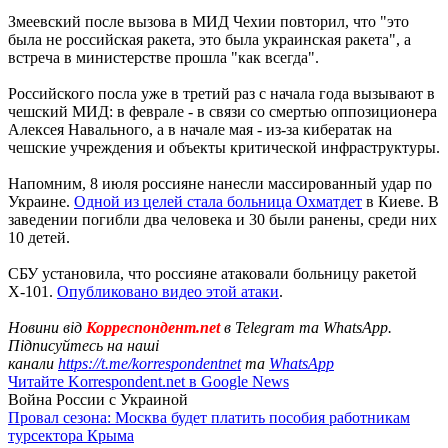
Змеевский после вызова в МИД Чехии повторил, что "это
была не российская ракета, это была украинская ракета", а
встреча в министерстве прошла "как всегда".
Российского посла уже в третий раз с начала года вызывают в
чешский МИД: в феврале - в связи со смертью оппозиционера
Алексея Навального, а в начале мая - из-за кибератак на
чешские учреждения и объекты критической инфраструктуры.
Напомним, 8 июля россияне нанесли массированный удар по
Украине.
Одной из целей стала больница Охматдет
в Киеве. В
заведении погибли два человека и 30 были ранены, среди них
10 детей.
СБУ установила, что россияне атаковали больницу ракетой
Х-101.
Опубликовано видео этой атаки
.
Новини від
Корреспондент.net
в Telegram та WhatsApp.
Підписуйтесь на наші
канали
https://t.me/korrespondentnet
та
WhatsApp
Читайте Korrespondent.net в Google News
Война России с Украиной
Провал сезона: Москва будет платить пособия работникам
турсектора Крыма