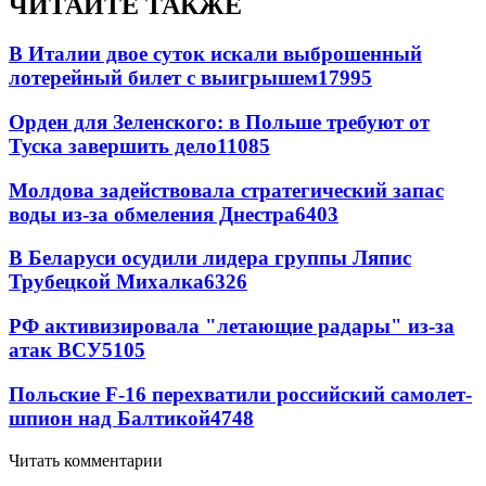
ЧИТАЙТЕ ТАКЖЕ
В Италии двое суток искали выброшенный
лотерейный билет с выигрышем
17995
Орден для Зеленского: в Польше требуют от
Туска завершить дело
11085
Молдова задействовала стратегический запас
воды из-за обмеления Днестра
6403
В Беларуси осудили лидера группы Ляпис
Трубецкой Михалка
6326
РФ активизировала "летающие радары" из-за
атак ВСУ
5105
Польские F-16 перехватили российский самолет-
шпион над Балтикой
4748
Читать комментарии