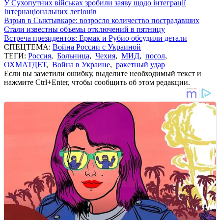
У Сухопутних військах зробили заяву щодо інтеграції
Інтернаціональних легіонів
Взрыв в Сыктывкаре: возросло количество пострадавших
Стали известны объемы отключений в пятницу
Встреча президентов: Ермак и Рубио обсудили детали
СПЕЦТЕМА:
Война России с Украиной
ТЕГИ:
Россия
,
Больница
,
Чехия
,
МИД
,
посол
,
ОХМАТДЕТ
,
Война в Украине
,
ракетный удар
Если вы заметили ошибку, выделите необходимый текст и
нажмите Ctrl+Enter, чтобы сообщить об этом редакции.