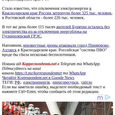
Стало известно, что отключения электроэнергии
в
Краснодарском крае России затронули более 325 тыс. человек
,
в Ростовской области - более 226 тыс. человек.
В тот же день более 115 тысяч
жителей Бурятии остались без
электричества из-за отключения энергоблока на
Гусиноозерской ГРЭС
.
Напомним,
неизвестные дроны атаковали город Приморско-
Ахтарск
в Краснодарском крае. Российская "система ПВО"
вроде бы сбила несколько беспилотников.
Новини від
Корреспондент.net
в Telegram та WhatsApp.
Підписуйтесь на наші
канали
https://t.me/korrespondentnet
та
WhatsApp
Читайте Korrespondent.net в Google News
ТЕГИ:
РФ
,
електроенергія
,
енергоресурси
,
світло
Если вы заметили ошибку, выделите необходимый текст и
нажмите Ctrl+Enter, чтобы сообщить об этом редакции.