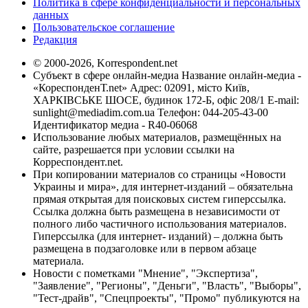
Политика в сфере конфиденциальности и персональных
данных
Пользовательское соглашение
Редакция
© 2000-2026, Korrespondent.net
Субъект в сфере онлайн-медиа Название онлайн-медиа -
«КореспонденТ.net» Адрес: 02091, місто Київ,
ХАРКІВСЬКЕ ШОСЕ, будинок 172-Б, офіс 208/1 E-mail:
sunlight@mediadim.com.ua
Телефон: 044-205-43-00
Идентификатор медиа - R40-06068
Использование любых материалов, размещённых на
сайте, разрешается при условии ссылки на
Корреспондент.net.
При копировании материалов со страницы «Новости
Украины и мира», для интернет-изданий – обязательна
прямая открытая для поисковых систем гиперссылка.
Ссылка должна быть размещена в независимости от
полного либо частичного использования материалов.
Гиперссылка (для интернет- изданий) – должна быть
размещена в подзаголовке или в первом абзаце
материала.
Новости с пометками "Мнение", "Экспертиза",
"Заявление", "Регионы", "Деньги", "Власть", "Выборы",
"Тест-драйв", "Спецпроекты", "Промо" публикуются на