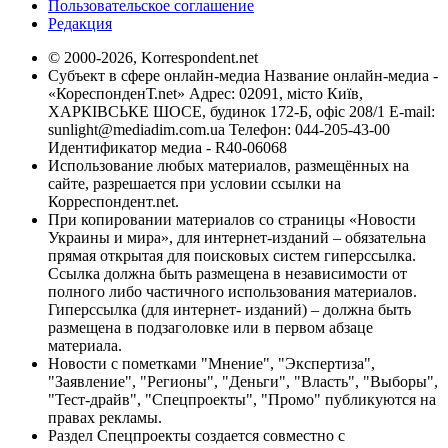
Пользовательское соглашение
Редакция
© 2000-2026, Korrespondent.net
Субъект в сфере онлайн-медиа Название онлайн-медиа -
«КореспонденТ.net» Адрес: 02091, місто Київ,
ХАРКІВСЬКЕ ШОСЕ, будинок 172-Б, офіс 208/1 E-mail:
sunlight@mediadim.com.ua
Телефон: 044-205-43-00
Идентификатор медиа - R40-06068
Использование любых материалов, размещённых на
сайте, разрешается при условии ссылки на
Корреспондент.net.
При копировании материалов со страницы «Новости
Украины и мира», для интернет-изданий – обязательна
прямая открытая для поисковых систем гиперссылка.
Ссылка должна быть размещена в независимости от
полного либо частичного использования материалов.
Гиперссылка (для интернет- изданий) – должна быть
размещена в подзаголовке или в первом абзаце
материала.
Новости с пометками "Мнение", "Экспертиза",
"Заявление", "Регионы", "Деньги", "Власть", "Выборы",
"Тест-драйв", "Спецпроекты", "Промо" публикуются на
правах рекламы.
Раздел Спецпроекты создается совместно с