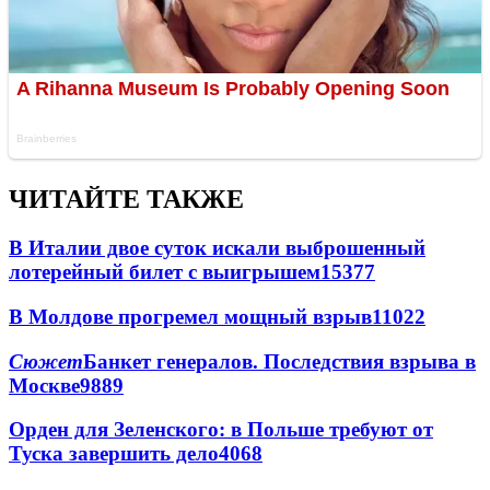
ЧИТАЙТЕ ТАКЖЕ
В Италии двое суток искали выброшенный
лотерейный билет с выигрышем
15377
В Молдове прогремел мощный взрыв
11022
Сюжет
Банкет генералов. Последствия взрыва в
Москве
9889
Орден для Зеленского: в Польше требуют от
Туска завершить дело
4068