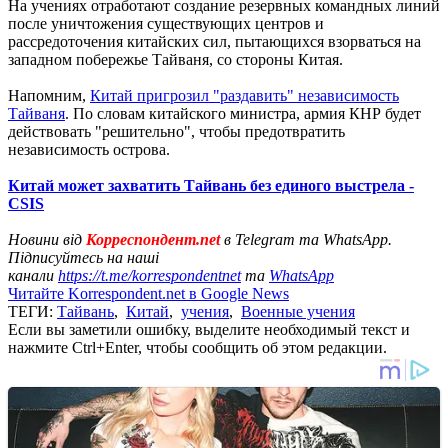
На учениях отработают создание резервных командных линий
после уничтожения существующих центров и
рассредоточения китайских сил, пытающихся взорваться на
западном побережье Тайваня, со стороны Китая.
Напомним,
Китай пригрозил "раздавить" независимость
Тайваня
. По словам китайского министра, армия КНР будет
действовать "решительно", чтобы предотвратить
независимость острова.
Китай может захватить Тайвань без единого выстрела -
CSIS
Новини від
Корреспондент.net
в Telegram та WhatsApp.
Підписуйтесь на наші
канали
https://t.me/korrespondentnet
та
WhatsApp
Читайте Korrespondent.net в Google News
ТЕГИ:
Тайвань
,
Китай
,
учения
,
Военные учения
Если вы заметили ошибку, выделите необходимый текст и
нажмите Ctrl+Enter, чтобы сообщить об этом редакции.