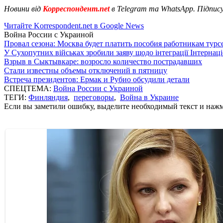
Новини від
Корреспондент.net
в Telegram та WhatsApp. Підпис
Читайте Korrespondent.net в Google News
Война России с Украиной
Провал сезона: Москва будет платить пособия работникам тур
У Сухопутних військах зробили заяву щодо інтеграції Інтернац
Взрыв в Сыктывкаре: возросло количество пострадавших
Стали известны объемы отключений в пятницу
Встреча президентов: Ермак и Рубио обсудили детали
СПЕЦТЕМА:
Война России с Украиной
ТЕГИ:
Финляндия
,
переговоры
,
Война в Украине
Если вы заметили ошибку, выделите необходимый текст и нажми