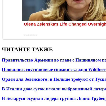
ЧИТАЙТЕ ТАКЖЕ
Правительство Армении во главе с Пашиняном по
Появились спутниковые снимки складов Wildberr
Орден для Зеленского: в Польше требуют от Туск
В Италии двое суток искали выброшенный лоте
В Беларуси осудили лидера группы Ляпис Трубе