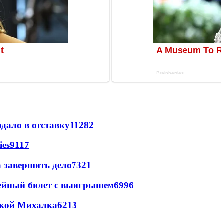
дало в отставку
11282
ies
9117
а завершить дело
7321
рейный билет с выигрышем
6996
цкой Михалка
6213