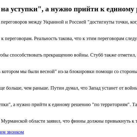
 на уступки", а нужно прийти к едином
 переговоров между Украиной и Россией "достигнуты точки, ког
к переговорам. Реальность такова, что к этим переговорам след
чтобы способствовать прекращению войны. Стубб также отметил,
, в котором мы были весной" из-за блокировки помощи со сторо
еще больше, чем раньше. Путин думал, что Запад устанет от вой
тупки", а нужно прийти к единому решению "по территориям". Т
в Мурманской области заявил, что финны должны привыкнуть к 
ним звонком