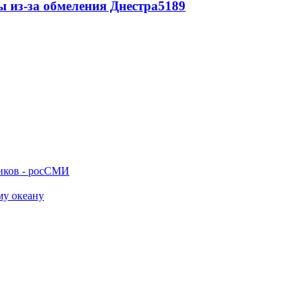
ы из-за обмеления Днестра
5189
ников - росСМИ
му океану