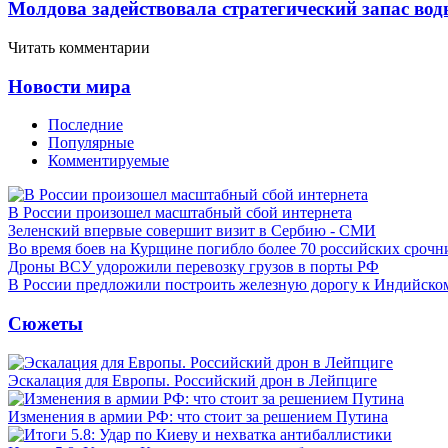
Молдова задействовала стратегический запас вод
Читать комментарии
Новости мира
Последние
Популярные
Комментируемые
В России произошел масштабный сбой интернета
Зеленский впервые совершит визит в Сербию - СМИ
Во время боев на Курщине погибло более 70 российских сроч
Дроны ВСУ удорожили перевозку грузов в порты РФ
В России предложили построить железную дорогу к Индийско
Сюжеты
Эскалация для Европы. Российский дрон в Лейпциге
Изменения в армии РФ: что стоит за решением Путина