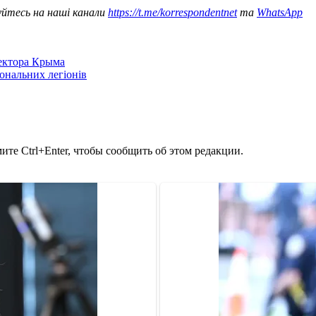
уйтесь на наші канали
https://t.me/korrespondentnet
та
WhatsApp
сектора Крыма
іональних легіонів
те Ctrl+Enter, чтобы сообщить об этом редакции.