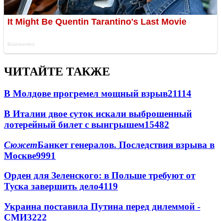
ЧИТАЙТЕ ТАКЖЕ
В Молдове прогремел мощный взрыв
21114
В Италии двое суток искали выброшенный
лотерейный билет с выигрышем
15482
Сюжет
Банкет генералов. Последствия взрыва в
Москве
9991
Орден для Зеленского: в Польше требуют от
Туска завершить дело
4119
Украина поставила Путина перед дилеммой -
СМИ
3222