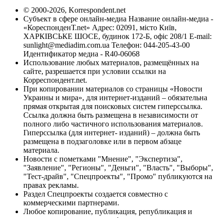
© 2000-2026, Korrespondent.net
Субъект в сфере онлайн-медиа Название онлайн-медиа -
«КореспонденТ.net» Адрес: 02091, місто Київ,
ХАРКІВСЬКЕ ШОСЕ, будинок 172-Б, офіс 208/1 E-mail:
sunlight@mediadim.com.ua
Телефон: 044-205-43-00
Идентификатор медиа - R40-06068
Использование любых материалов, размещённых на
сайте, разрешается при условии ссылки на
Корреспондент.net.
При копировании материалов со страницы «Новости
Украины и мира», для интернет-изданий – обязательна
прямая открытая для поисковых систем гиперссылка.
Ссылка должна быть размещена в независимости от
полного либо частичного использования материалов.
Гиперссылка (для интернет- изданий) – должна быть
размещена в подзаголовке или в первом абзаце
материала.
Новости с пометками "Мнение", "Экспертиза",
"Заявление", "Регионы", "Деньги", "Власть", "Выборы",
"Тест-драйв", "Спецпроекты", "Промо" публикуются на
правах рекламы.
Раздел Спецпроекты создается совместно с
коммерческими партнерами.
Любое копирование, публикация, републикация и