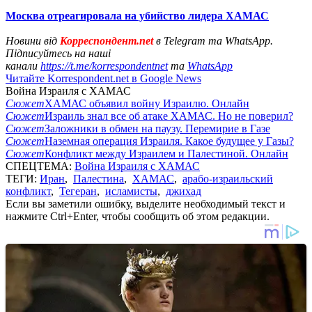
Москва отреагировала на убийство лидера ХАМАС
Новини від
Корреспондент.net
в Telegram та WhatsApp.
Підписуйтесь на наші
канали
https://t.me/korrespondentnet
та
WhatsApp
Читайте Korrespondent.net в Google News
Война Израиля с ХАМАС
Сюжет
ХАМАС объявил войну Израилю. Онлайн
Сюжет
Израиль знал все об атаке ХАМАС. Но не поверил?
Сюжет
Заложники в обмен на паузу. Перемирие в Газе
Сюжет
Наземная операция Израиля. Какое будущее у Газы?
Сюжет
Конфликт между Израилем и Палестиной. Онлайн
СПЕЦТЕМА:
Война Израиля с ХАМАС
ТЕГИ:
Иран
,
Палестина
,
ХАМАС
,
арабо-израильский
конфликт
,
Тегеран
,
исламисты
,
джихад
Если вы заметили ошибку, выделите необходимый текст и
нажмите Ctrl+Enter, чтобы сообщить об этом редакции.