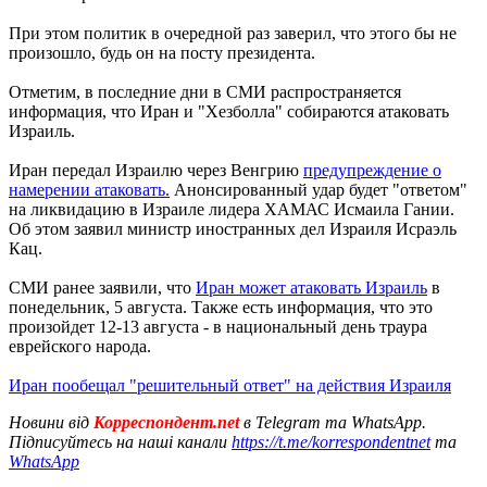
При этом политик в очередной раз заверил, что этого бы не
произошло, будь он на посту президента.
Отметим, в последние дни в СМИ распространяется
информация, что Иран и "Хезболла" собираются атаковать
Израиль.
Иран передал Израилю через Венгрию
предупреждение о
намерении атаковать.
Анонсированный удар будет "ответом"
на ликвидацию в Израиле лидера ХАМАС Исмаила Гании.
Об этом заявил министр иностранных дел Израиля Исраэль
Кац.
СМИ ранее заявили, что
Иран может атаковать Израиль
в
понедельник, 5 августа. Также есть информация, что это
произойдет 12-13 августа - в национальный день траура
еврейского народа.
Иран пообещал "решительный ответ" на действия Израиля
Новини від
Корреспондент.net
в Telegram та WhatsApp.
Підписуйтесь на наші канали
https://t.me/korrespondentnet
та
WhatsApp