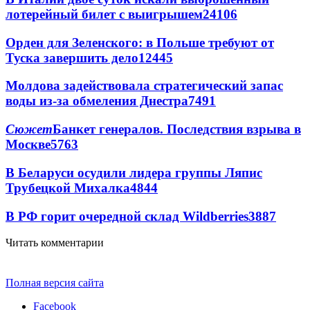
лотерейный билет с выигрышем
24106
Орден для Зеленского: в Польше требуют от
Туска завершить дело
12445
Молдова задействовала стратегический запас
воды из-за обмеления Днестра
7491
Сюжет
Банкет генералов. Последствия взрыва в
Москве
5763
В Беларуси осудили лидера группы Ляпис
Трубецкой Михалка
4844
В РФ горит очередной склад Wildberries
3887
Читать комментарии
Полная версия сайта
Facebook