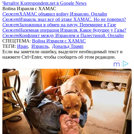
Читайте Korrespondent.net в Google News
Война Израиля с ХАМАС
Сюжет
ХАМАС объявил войну Израилю. Онлайн
Сюжет
Израиль знал все об атаке ХАМАС. Но не поверил?
Сюжет
Заложники в обмен на паузу. Перемирие в Газе
Сюжет
Наземная операция Израиля. Какое будущее у Газы?
Сюжет
Конфликт между Израилем и Палестиной. Онлайн
СПЕЦТЕМА:
Война Израиля с ХАМАС
ТЕГИ:
Иран
,
Израиль
,
Дональд Трамп
Если вы заметили ошибку, выделите необходимый текст и
нажмите Ctrl+Enter, чтобы сообщить об этом редакции.