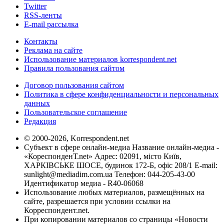
Twitter
RSS-ленты
E-mail рассылка
Контакты
Реклама на сайте
Использование материалов korrespondent.net
Правила пользования сайтом
Договор пользования сайтом
Политика в сфере конфиденциальности и персональных
данных
Пользовательское соглашение
Редакция
© 2000-2026, Korrespondent.net
Субъект в сфере онлайн-медиа Название онлайн-медиа -
«КореспонденТ.net» Адрес: 02091, місто Київ,
ХАРКІВСЬКЕ ШОСЕ, будинок 172-Б, офіс 208/1 E-mail:
sunlight@mediadim.com.ua
Телефон: 044-205-43-00
Идентификатор медиа - R40-06068
Использование любых материалов, размещённых на
сайте, разрешается при условии ссылки на
Корреспондент.net.
При копировании материалов со страницы «Новости