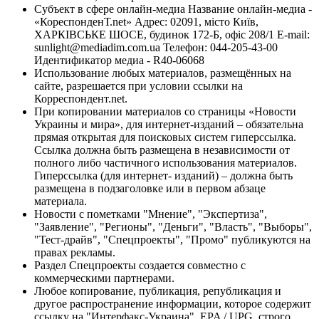
Субъект в сфере онлайн-медиа Название онлайн-медиа -
«КореспонденТ.net» Адрес: 02091, місто Київ,
ХАРКІВСЬКЕ ШОСЕ, будинок 172-Б, офіс 208/1 E-mail:
sunlight@mediadim.com.ua
Телефон: 044-205-43-00
Идентификатор медиа - R40-06068
Использование любых материалов, размещённых на
сайте, разрешается при условии ссылки на
Корреспондент.net.
При копировании материалов со страницы «Новости
Украины и мира», для интернет-изданий – обязательна
прямая открытая для поисковых систем гиперссылка.
Ссылка должна быть размещена в независимости от
полного либо частичного использования материалов.
Гиперссылка (для интернет- изданий) – должна быть
размещена в подзаголовке или в первом абзаце
материала.
Новости с пометками "Мнение", "Экспертиза",
"Заявление", "Регионы", "Деньги", "Власть", "Выборы",
"Тест-драйв", "Спецпроекты", "Промо" публикуются на
правах рекламы.
Раздел Спецпроекты создается совместно с
коммерческими партнерами.
Любое копирование, публикация, републикация и
другое распространение информации, которое содержит
ссылку на "Интерфакс-Украина", EPA / UPG, строго