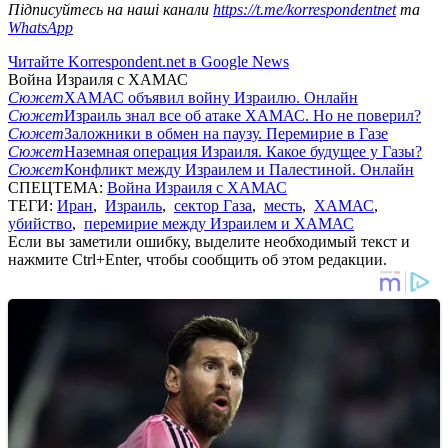
Підписуйтесь на наші канали
https://t.me/korrespondentnet
та
WhatsApp
Читайте Korrespondent.net в Google News
Война Израиля с ХАМАС
Сюжет
ХАМАС объявил войну Израилю. Онлайн
Сюжет
Израиль знал все об атаке ХАМАС. Но не поверил?
Сюжет
Заложники в обмен на паузу. Перемирие в Газе
Сюжет
Наземная операция Израиля. Какое будущее у Газы?
Сюжет
Конфликт между Израилем и Палестиной. Онлайн
СПЕЦТЕМА:
Война Израиля с ХАМАС
ТЕГИ:
Иран
,
Израиль
,
сектор Газа
,
месть
,
ХАМАС
,
убийство
,
перемирие между Израилем и ХАМАС
Если вы заметили ошибку, выделите необходимый текст и
нажмите Ctrl+Enter, чтобы сообщить об этом редакции.