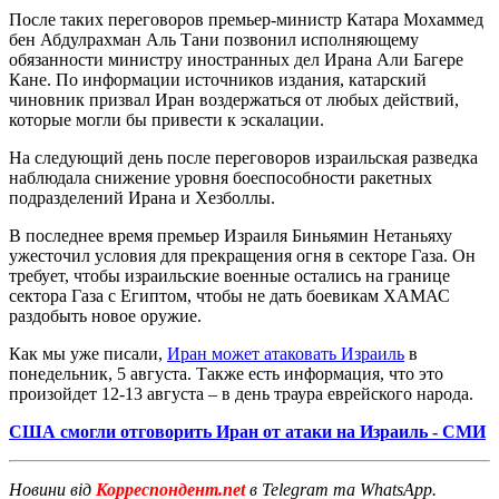
После таких переговоров премьер-министр Катара Мохаммед
бен Абдулрахман Аль Тани позвонил исполняющему
обязанности министру иностранных дел Ирана Али Багере
Кане. По информации источников издания, катарский
чиновник призвал Иран воздержаться от любых действий,
которые могли бы привести к эскалации.
На следующий день после переговоров израильская разведка
наблюдала снижение уровня боеспособности ракетных
подразделений Ирана и Хезболлы.
В последнее время премьер Израиля Биньямин Нетаньяху
ужесточил условия для прекращения огня в секторе Газа. Он
требует, чтобы израильские военные остались на границе
сектора Газа с Египтом, чтобы не дать боевикам ХАМАС
раздобыть новое оружие.
Как мы уже писали,
Иран может атаковать Израиль
в
понедельник, 5 августа. Также есть информация, что это
произойдет 12-13 августа – в день траура еврейского народа.
США смогли отговорить Иран от атаки на Израиль - СМИ
Новини від
Корреспондент.net
в Telegram та WhatsApp.