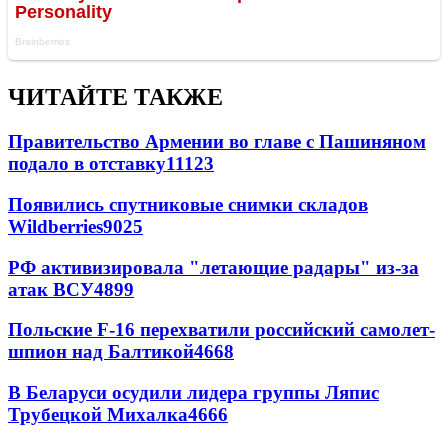
ЧИТАЙТЕ ТАКЖЕ
Правительство Армении во главе с Пашиняном
подало в отставку
11123
Появились спутниковые снимки складов
Wildberries
9025
РФ активизировала "летающие радары" из-за
атак ВСУ
4899
Польские F-16 перехватили российский самолет-
шпион над Балтикой
4668
В Беларуси осудили лидера группы Ляпис
Трубецкой Михалка
4666