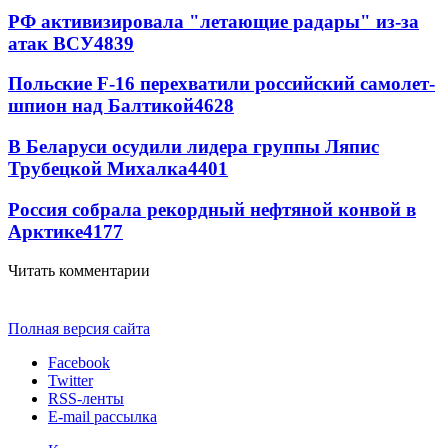
РФ активизировала "летающие радары" из-за
атак ВСУ
4839
Польские F-16 перехватили российский самолет-
шпион над Балтикой
4628
В Беларуси осудили лидера группы Ляпис
Трубецкой Михалка
4401
Россия собрала рекордный нефтяной конвой в
Арктике
4177
Читать комментарии
Полная версия сайта
Facebook
Twitter
RSS-ленты
E-mail рассылка