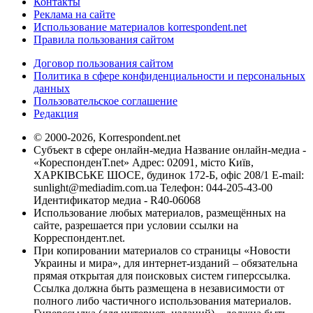
Контакты
Реклама на сайте
Использование материалов korrespondent.net
Правила пользования сайтом
Договор пользования сайтом
Политика в сфере конфиденциальности и персональных
данных
Пользовательское соглашение
Редакция
© 2000-2026, Korrespondent.net
Субъект в сфере онлайн-медиа Название онлайн-медиа -
«КореспонденТ.net» Адрес: 02091, місто Київ,
ХАРКІВСЬКЕ ШОСЕ, будинок 172-Б, офіс 208/1 E-mail:
sunlight@mediadim.com.ua
Телефон: 044-205-43-00
Идентификатор медиа - R40-06068
Использование любых материалов, размещённых на
сайте, разрешается при условии ссылки на
Корреспондент.net.
При копировании материалов со страницы «Новости
Украины и мира», для интернет-изданий – обязательна
прямая открытая для поисковых систем гиперссылка.
Ссылка должна быть размещена в независимости от
полного либо частичного использования материалов.