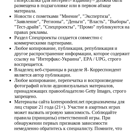
Гиперссылка (для интернет- изданий) – должна быть
размещена в подзаголовке или в первом абзаце
материала.
Новости с пометками "Мнение", "Экспертиза",
"Заявление", "Регионы", "Деньги", "Власть", "Выборы",
"Тест-драйв", "Спецпроекты", "Промо" публикуются на
правах рекламы.
Раздел Спецпроекты создается совместно с
коммерческими партнерами.
Любое копирование, публикация, републикация и
другое распространение информации, которое содержит
ссылку на "Интерфакс-Украина", EPA / UPG, строго
воспрещается.
Владелец веб-страницы в разделе Я- Корреспондент
является автор публикации.
Любое копирование, перепечатка и воспроизведение
фотографий и/или аудиовизуальных материалов,
принадлежащих правообладателю Getty Images, строго
запрещено.
Материалы сайта korrespondent.net предназначены для
лиц старше 21 года (21+). Участие в азартных играх
может вызвать игровую зависимость. Соблюдайте
правила (принципы) ответственной игры. При
обнаружении первых признаков зависимости
немедленно обратитесь к специалисту. Помните, что