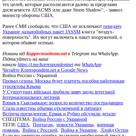
тех целей, которые располагаются далеко за пределами
досягаемости ATACMS или даже Storm Shadow", - заявил
министр обороны США.
Ранее СМИ сообщили, что США не исключают
передачу
Украине дальнобойных ракет JASSM
класса "воздух-
поверхность". Их могут включить в пакет вооружений, о
котором объявят осенью.
Новини від
Корреспондент.net
в Telegram та WhatsApp.
Підписуйтесь на наші
канали
https://t.me/korrespondentnet
та
WhatsApp
Читайте Korrespondent.net в Google News
Война России с Украиной
Провал сезона: Москва будет платить пособия работникам
турсектора Крыма
У Сухопутних військах зробили заяву щодо інтеграції
Інтернаціональних легіонів
Взрыв в Сыктывкаре: возросло количество пострадавших
Стали известны объемы отключений в пятницу
Встреча президентов: Ермак и Рубио обсудили детали
СПЕЦТЕМА:
Война России с Украиной
ТЕГИ:
США
,
Пентагон
,
новости Украины
,
военная
помощь
,
Война с Россией
,
Война в Украине
,
Ллойд Остин
Если вы заметили ошибку, выделите необходимый текст и