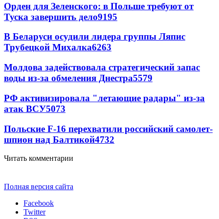
Орден для Зеленского: в Польше требуют от
Туска завершить дело
9195
В Беларуси осудили лидера группы Ляпис
Трубецкой Михалка
6263
Молдова задействовала стратегический запас
воды из-за обмеления Днестра
5579
РФ активизировала "летающие радары" из-за
атак ВСУ
5073
Польские F-16 перехватили российский самолет-
шпион над Балтикой
4732
Читать комментарии
Полная версия сайта
Facebook
Twitter