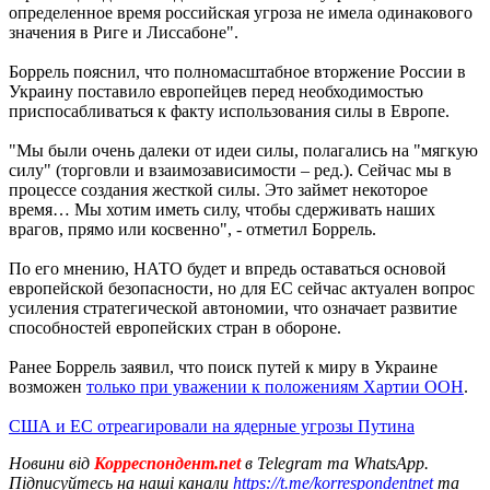
определенное время российская угроза не имела одинакового
значения в Риге и Лиссабоне".
Боррель пояснил, что полномасштабное вторжение России в
Украину поставило европейцев перед необходимостью
приспосабливаться к факту использования силы в Европе.
"Мы были очень далеки от идеи силы, полагались на "мягкую
силу" (торговли и взаимозависимости – ред.). Сейчас мы в
процессе создания жесткой силы. Это займет некоторое
время… Мы хотим иметь силу, чтобы сдерживать наших
врагов, прямо или косвенно", - отметил Боррель.
По его мнению, НАТО будет и впредь оставаться основой
европейской безопасности, но для ЕС сейчас актуален вопрос
усиления стратегической автономии, что означает развитие
способностей европейских стран в обороне.
Ранее Боррель заявил, что поиск путей к миру в Украине
возможен
только при уважении к положениям Хартии ООН
.
США и ЕС отреагировали на ядерные угрозы Путина
Новини від
Корреспондент.net
в Telegram та WhatsApp.
Підписуйтесь на наші канали
https://t.me/korrespondentnet
та