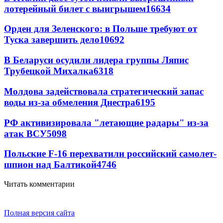
лотерейный билет с выигрышем
16634
Орден для Зеленского: в Польше требуют от
Туска завершить дело
10692
В Беларуси осудили лидера группы Ляпис
Трубецкой Михалка
6318
Молдова задействовала стратегический запас
воды из-за обмеления Днестра
6195
РФ активизировала "летающие радары" из-за
атак ВСУ
5098
Польские F-16 перехватили российский самолет-
шпион над Балтикой
4746
Читать комментарии
Полная версия сайта