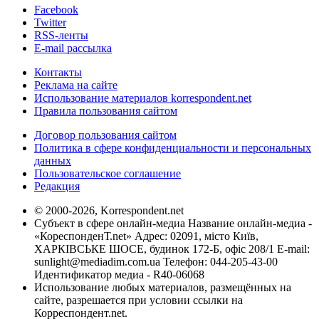
Facebook
Twitter
RSS-ленты
E-mail рассылка
Контакты
Реклама на сайте
Использование материалов korrespondent.net
Правила пользования сайтом
Договор пользования сайтом
Политика в сфере конфиденциальности и персональных
данных
Пользовательское соглашение
Редакция
© 2000-2026, Korrespondent.net
Субъект в сфере онлайн-медиа Название онлайн-медиа -
«КореспонденТ.net» Адрес: 02091, місто Київ,
ХАРКІВСЬКЕ ШОСЕ, будинок 172-Б, офіс 208/1 E-mail:
sunlight@mediadim.com.ua
Телефон: 044-205-43-00
Идентификатор медиа - R40-06068
Использование любых материалов, размещённых на
сайте, разрешается при условии ссылки на
Корреспондент.net.