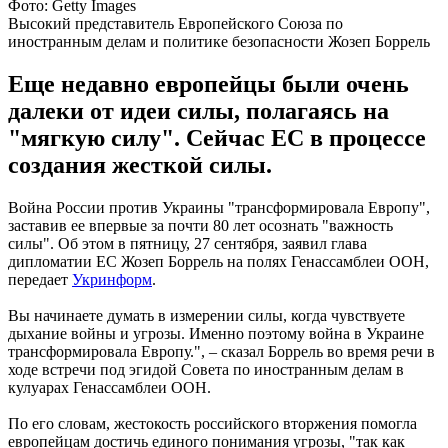
Фото: Getty Images
Высокий представитель Европейского Союза по
иностранным делам и политике безопасности Жозеп Боррель
Еще недавно европейцы были очень
далеки от идеи силы, полагаясь на
"мягкую силу". Сейчас ЕС в процессе
создания жесткой силы.
Война России против Украины "трансформировала Европу",
заставив ее впервые за почти 80 лет осознать "важность
силы". Об этом в пятницу, 27 сентября, заявил глава
дипломатии ЕС Жозеп Боррель на полях Генассамблеи ООН,
передает
Укринформ
.
Вы начинаете думать в измерении силы, когда чувствуете
дыхание войны и угрозы. Именно поэтому война в Украине
трансформировала Европу.", – сказал Боррель во время речи в
ходе встречи под эгидой Совета по иностранным делам в
кулуарах Генассамблеи ООН.
По его словам, жестокость российского вторжения помогла
европейцам достичь единого понимания угрозы, "так как