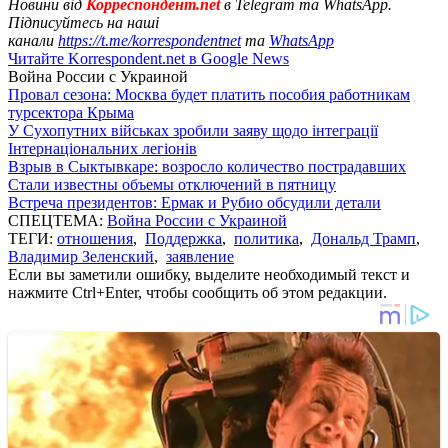
Новини від
Корреспондент.net
в Telegram та WhatsApp.
Підписуйтесь на наші
канали
https://t.me/korrespondentnet
та
WhatsApp
Читайте Korrespondent.net в Google News
Война России с Украиной
Провал сезона: Москва будет платить пособия работникам
турсектора Крыма
У Сухопутних військах зробили заяву щодо інтеграції
Інтернаціональних легіонів
Взрыв в Сыктывкаре: возросло количество пострадавших
Стали известны объемы отключений в пятницу
Встреча президентов: Ермак и Рубио обсудили детали
СПЕЦТЕМА:
Война России с Украиной
ТЕГИ:
отношения
,
Поддержка
,
политика
,
Дональд Трамп
,
Владимир Зеленский
,
заявление
Если вы заметили ошибку, выделите необходимый текст и
нажмите Ctrl+Enter, чтобы сообщить об этом редакции.