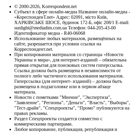
© 2000-2026, Korrespondent.net
Субъект в сфере онлайн-медиа Название онлайн-медиа -
«КореспонденТ.net» Адрес: 02091, місто Київ,
ХАРКІВСЬКЕ ШОСЕ, будинок 172-Б, офіс 208/1 E-mail:
sunlight@mediadim.com.ua
Телефон: 044-205-43-00
Идентификатор медиа - R40-06068
Использование любых материалов, размещённых на
сайте, разрешается при условии ссылки на
Корреспондент.net.
При копировании материалов со страницы «Новости
Украины и мира», для интернет-изданий – обязательна
прямая открытая для поисковых систем гиперссылка.
Ссылка должна быть размещена в независимости от
полного либо частичного использования материалов.
Гиперссылка (для интернет- изданий) – должна быть
размещена в подзаголовке или в первом абзаце
материала.
Новости с пометками "Мнение", "Экспертиза",
"Заявление", "Регионы", "Деньги", "Власть", "Выборы",
"Тест-драйв", "Спецпроекты", "Промо" публикуются на
правах рекламы.
Раздел Спецпроекты создается совместно с
коммерческими партнерами.
Любое копирование, публикация, републикация и