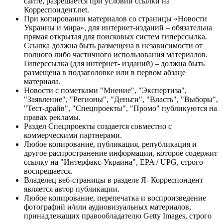
сайте, разрешается при условии ссылки на
Корреспондент.net.
При копировании материалов со страницы «Новости
Украины и мира», для интернет-изданий – обязательна
прямая открытая для поисковых систем гиперссылка.
Ссылка должна быть размещена в независимости от
полного либо частичного использования материалов.
Гиперссылка (для интернет- изданий) – должна быть
размещена в подзаголовке или в первом абзаце
материала.
Новости с пометками "Мнение", "Экспертиза",
"Заявление", "Регионы", "Деньги", "Власть", "Выборы",
"Тест-драйв", "Спецпроекты", "Промо" публикуются на
правах рекламы.
Раздел Спецпроекты создается совместно с
коммерческими партнерами.
Любое копирование, публикация, републикация и
другое распространение информации, которое содержит
ссылку на "Интерфакс-Украина", EPA / UPG, строго
воспрещается.
Владелец веб-страницы в разделе Я- Корреспондент
является автор публикации.
Любое копирование, перепечатка и воспроизведение
фотографий и/или аудиовизуальных материалов,
принадлежащих правообладателю Getty Images, строго