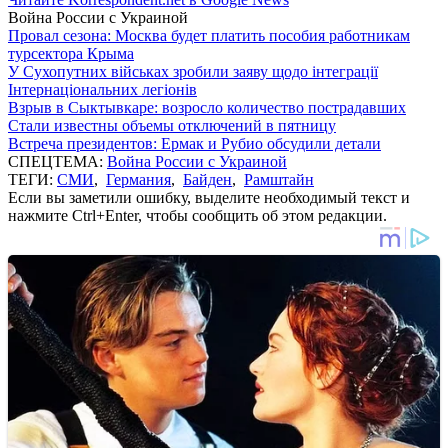
Война России с Украиной
Провал сезона: Москва будет платить пособия работникам
турсектора Крыма
У Сухопутних військах зробили заяву щодо інтеграції
Інтернаціональних легіонів
Взрыв в Сыктывкаре: возросло количество пострадавших
Стали известны объемы отключений в пятницу
Встреча президентов: Ермак и Рубио обсудили детали
СПЕЦТЕМА:
Война России с Украиной
ТЕГИ:
СМИ
,
Германия
,
Байден
,
Рамштайн
Если вы заметили ошибку, выделите необходимый текст и
нажмите Ctrl+Enter, чтобы сообщить об этом редакции.