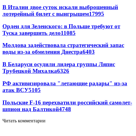
В Италии двое суток искали выброшенный
лотерейный билет с выигрышем
17995
Орден для Зеленского: в Польше требуют от
Туска завершить дело
11085
Молдова задействовала стратегический запас
воды из-за обмеления Днестра
6403
В Беларуси осудили лидера группы Ляпис
Трубецкой Михалка
6326
РФ активизировала "летающие радары" из-за
атак ВСУ
5105
Польские F-16 перехватили российский самолет-
шпион над Балтикой
4748
Читать комментарии