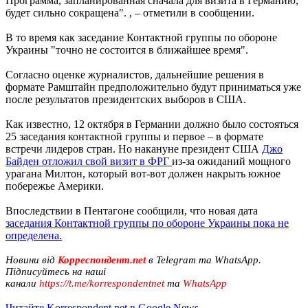
Программа, запланированная сначала для визита в Германию,
будет сильно сокращена". , – отметили в сообщении.
В то время как заседание Контактной группы по обороне
Украины "точно не состоится в ближайшее время".
Согласно оценке журналистов, дальнейшие решения в
формате Рамштайн предположительно будут приниматься уже
после результатов президентских выборов в США.
Как известно, 12 октября в Германии должно было состояться
25 заседания контактной группы и первое – в формате
встречи лидеров стран. Но накануне президент США
Джо
Байден отложил свой визит в ФРГ
из-за ожиданий мощного
урагана Милтон, который вот-вот должен накрыть южное
побережье Америки.
Впоследствии в Пентагоне сообщили, что новая дата
заседания Контактной группы по обороне Украины пока не
определена.
Новини від
Корреспондент.net
в Telegram та WhatsApp.
Підписуйтесь на наші
канали
https://t.me/korrespondentnet
та
WhatsApp
Читайте Korrespondent.net в Google News