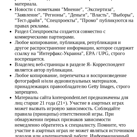
материала.
Новости с пометками "Мнение", "Экспертиза",
"Заявление", "Регионы", "Деньги", "Власть", "Выборы",
"Тест-драйв", "Спецпроекты", "Промо" публикуются на
правах рекламы.
Раздел Спецпроекты создается совместно с
коммерческими партнерами.
Любое копирование, публикация, републикация и
другое распространение информации, которое содержит
ссылку на "Интерфакс-Украина", EPA / UPG, строго
воспрещается.
Владелец веб-страницы в разделе Я- Корреспондент
является автор публикации.
Любое копирование, перепечатка и воспроизведение
фотографий и/или аудиовизуальных материалов,
принадлежащих правообладателю Getty Images, строго
запрещено.
Материалы сайта korrespondent.net предназначены для
лиц старше 21 года (21+). Участие в азартных играх
может вызвать игровую зависимость. Соблюдайте
правила (принципы) ответственной игры. При
обнаружении первых признаков зависимости
немедленно обратитесь к специалисту. Помните, что
участие в азартных играх не может являться источником
доходов или альтернативой работе. Информационный