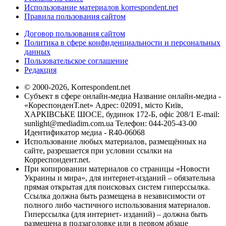
Использование материалов korrespondent.net
Правила пользования сайтом
Договор пользования сайтом
Политика в сфере конфиденциальности и персональных
данных
Пользовательское соглашение
Редакция
© 2000-2026, Korrespondent.net
Субъект в сфере онлайн-медиа Название онлайн-медиа -
«КореспонденТ.net» Адрес: 02091, місто Київ,
ХАРКІВСЬКЕ ШОСЕ, будинок 172-Б, офіс 208/1 E-mail:
sunlight@mediadim.com.ua
Телефон: 044-205-43-00
Идентификатор медиа - R40-06068
Использование любых материалов, размещённых на
сайте, разрешается при условии ссылки на
Корреспондент.net.
При копировании материалов со страницы «Новости
Украины и мира», для интернет-изданий – обязательна
прямая открытая для поисковых систем гиперссылка.
Ссылка должна быть размещена в независимости от
полного либо частичного использования материалов.
Гиперссылка (для интернет- изданий) – должна быть
размещена в подзаголовке или в первом абзаце