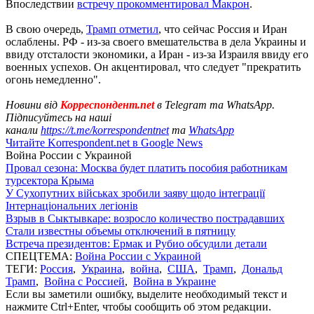
Впоследствии
встречу прокомментировал Макрон
.
В свою очередь,
Трамп отметил
, что сейчас Россия и Иран
ослаблены. РФ - из-за своего вмешательства в дела Украины и
ввиду отсталости экономики, а Иран - из-за Израиля ввиду его
военных успехов. Он акцентировал, что следует "прекратить
огонь немедленно".
Новини від
Корреспондент.net
в Telegram та WhatsApp.
Підписуйтесь на наші
канали
https://t.me/korrespondentnet
та
WhatsApp
Читайте Korrespondent.net в Google News
Война России с Украиной
Провал сезона: Москва будет платить пособия работникам
турсектора Крыма
У Сухопутних військах зробили заяву щодо інтеграції
Інтернаціональних легіонів
Взрыв в Сыктывкаре: возросло количество пострадавших
Стали известны объемы отключений в пятницу
Встреча президентов: Ермак и Рубио обсудили детали
СПЕЦТЕМА:
Война России с Украиной
ТЕГИ:
Россия
,
Украина
,
война
,
США
,
Трамп
,
Дональд
Трамп
,
Война с Россией
,
Война в Украине
Если вы заметили ошибку, выделите необходимый текст и
нажмите Ctrl+Enter, чтобы сообщить об этом редакции.