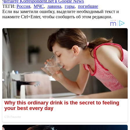
Читайте Korrespondent.net в Google News
ТЕГИ:
Россия
,
МЧС
,
лавина
,
горы
,
погибшие
Если вы заметили ошибку, выделите необходимый текст и
нажмите Ctrl+Enter, чтобы сообщить об этом редакции.