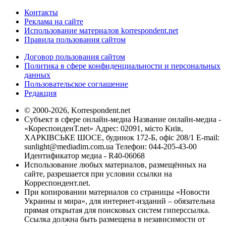
Контакты
Реклама на сайте
Использование материалов korrespondent.net
Правила пользования сайтом
Договор пользования сайтом
Политика в сфере конфиденциальности и персональных
данных
Пользовательское соглашение
Редакция
© 2000-2026, Korrespondent.net
Субъект в сфере онлайн-медиа Название онлайн-медиа -
«КореспонденТ.net» Адрес: 02091, місто Київ,
ХАРКІВСЬКЕ ШОСЕ, будинок 172-Б, офіс 208/1 E-mail:
sunlight@mediadim.com.ua
Телефон: 044-205-43-00
Идентификатор медиа - R40-06068
Использование любых материалов, размещённых на
сайте, разрешается при условии ссылки на
Корреспондент.net.
При копировании материалов со страницы «Новости
Украины и мира», для интернет-изданий – обязательна
прямая открытая для поисковых систем гиперссылка.
Ссылка должна быть размещена в независимости от