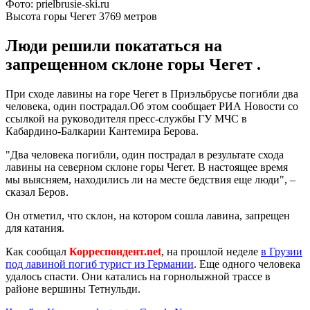
Фото: prielbrusie-ski.ru
Высота горы Чегет 3769 метров
Люди решили покататься на
запрещенном склоне горы Чегет .
При сходе лавины на горе Чегет в Приэльбрусье погибли два
человека, один пострадал.Об этом сообщает РИА Новости со
ссылкой на руководителя пресс-службы ГУ МЧС в
Кабардино-Балкарии Кантемира Берова.
"Два человека погибли, один пострадал в результате схода
лавины на северном склоне горы Чегет. В настоящее время
мы выясняем, находились ли на месте бедствия еще люди", –
сказал Беров.
Он отметил, что склон, на котором сошла лавина, запрещен
для катания.
Как сообщал
Корреспондент.net
, на прошлой неделе
в Грузии
под лавиной погиб турист из Германии
. Еще одного человека
удалось спасти. Они катались на горнолыжной трассе в
районе вершины Тетнульди.