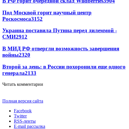
В РФ горит очередной склад Wildberries
3904
Под Москвой горит научный центр
Роскосмоса
3152
Украина поставила Путина перед дилеммой -
СМИ
2912
В МИД РФ отвергли возможность завершения
войны
2320
Второй за день: в России похоронили еще одного
генерала
2133
Читать комментарии
Полная версия сайта
Facebook
Twitter
RSS-ленты
E-mail рассылка