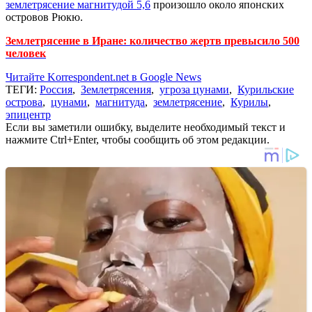
землетрясение магнитудой 5,6
произошло около японских
островов Рюкю.
Землетрясение в Иране: количество жертв превысило 500
человек
Читайте Korrespondent.net в Google News
ТЕГИ:
Россия
,
Землетрясения
,
угроза цунами
,
Курильские
острова
,
цунами
,
магнитуда
,
землетрясение
,
Курилы
,
эпицентр
Если вы заметили ошибку, выделите необходимый текст и
нажмите Ctrl+Enter, чтобы сообщить об этом редакции.