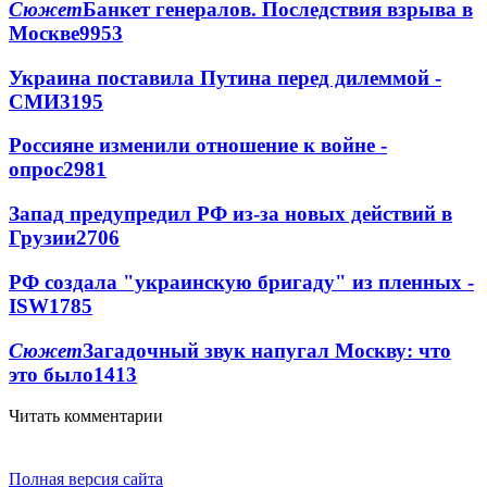
Сюжет
Банкет генералов. Последствия взрыва в
Москве
9953
Украина поставила Путина перед дилеммой -
СМИ
3195
Россияне изменили отношение к войне -
опрос
2981
Запад предупредил РФ из-за новых действий в
Грузии
2706
РФ создала "украинскую бригаду" из пленных -
ISW
1785
Сюжет
Загадочный звук напугал Москву: что
это было
1413
Читать комментарии
Полная версия сайта