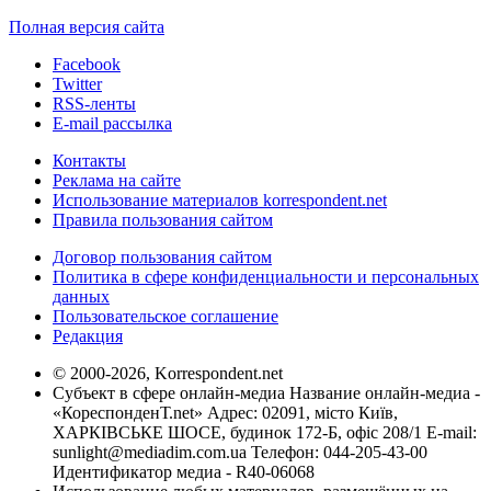
Полная версия сайта
Facebook
Twitter
RSS-ленты
E-mail рассылка
Контакты
Реклама на сайте
Использование материалов korrespondent.net
Правила пользования сайтом
Договор пользования сайтом
Политика в сфере конфиденциальности и персональных
данных
Пользовательское соглашение
Редакция
© 2000-2026, Korrespondent.net
Субъект в сфере онлайн-медиа Название онлайн-медиа -
«КореспонденТ.net» Адрес: 02091, місто Київ,
ХАРКІВСЬКЕ ШОСЕ, будинок 172-Б, офіс 208/1 E-mail:
sunlight@mediadim.com.ua
Телефон: 044-205-43-00
Идентификатор медиа - R40-06068