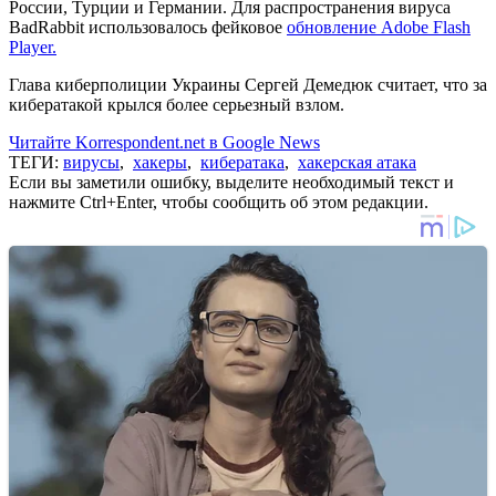
России, Турции и Германии. Для распространения вируса
BadRabbit использовалось фейковое
обновление Adobe Flash
Player.
Глава киберполиции Украины Сергей Демедюк считает, что за
кибератакой крылся более серьезный взлом.
Читайте Korrespondent.net в Google News
ТЕГИ:
вирусы
,
хакеры
,
кибератака
,
хакерская атака
Если вы заметили ошибку, выделите необходимый текст и
нажмите Ctrl+Enter, чтобы сообщить об этом редакции.