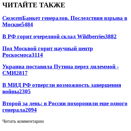
ЧИТАЙТЕ ТАКЖЕ
Сюжет
Банкет генералов. Последствия взрыва в
Москве
5484
В РФ горит очередной склад Wildberries
3882
Под Москвой горит научный центр
Роскосмоса
3114
Украина поставила Путина перед дилеммой -
СМИ
2817
В МИД РФ отвергли возможность завершения
войны
2305
Второй за день: в России похоронили еще одного
генерала
2094
Читать комментарии