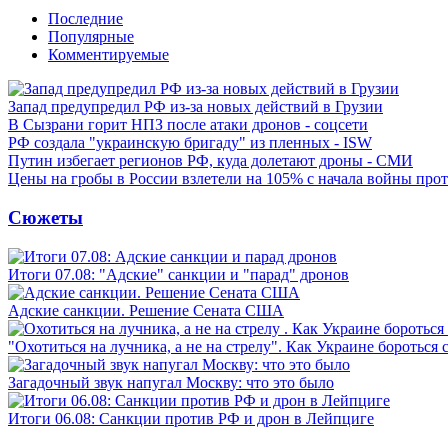
Последние
Популярные
Комментируемые
Запад предупредил РФ из-за новых действий в Грузии
В Сызрани горит НПЗ после атаки дронов - соцсети
РФ создала "украинскую бригаду" из пленных - ISW
Путин избегает регионов РФ, куда долетают дроны - СМИ
Цены на гробы в России взлетели на 105% с начала войны про
Сюжеты
Итоги 07.08: "Адские" санкции и "парад" дронов
Адские санкции. Решение Сената США
"Охотиться на лучника, а не на стрелу". Как Украине бороться 
Загадочный звук напугал Москву: что это было
Итоги 06.08: Санкции против РФ и дрон в Лейпциге