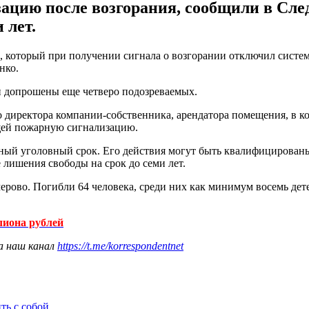
цию после возгорания, сообщили в След
 лет.
, который при получении сигнала о возгорании отключил систе
нко.
и допрошены еще четверо подозреваемых.
 директора компании-собственника, арендатора помещения, в ко
щей пожарную сигнализацию.
ный уголовный срок. Его действия могут быть квалифицированы
 лишения свободы на срок до семи лет.
ерово. Погибли 64 человека, среди них как минимум восемь дет
лиона рублей
а наш канал
https://t.me/korrespondentnet
ть с собой