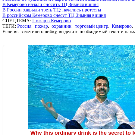
В Кемерово начали сносить ТЦ Зимняя вишня
В России закрыли треть ТЦ: начались протесты
В российском Кемерово снесут ТЦ Зимняя вишня
СПЕЦТЕМА:
Пожар в Кемерово
ТЕГИ:
Россия
,
пожар
,
охранник
,
торговый центр
,
Кемерово
Если вы заметили ошибку, выделите необходимый текст и нажми