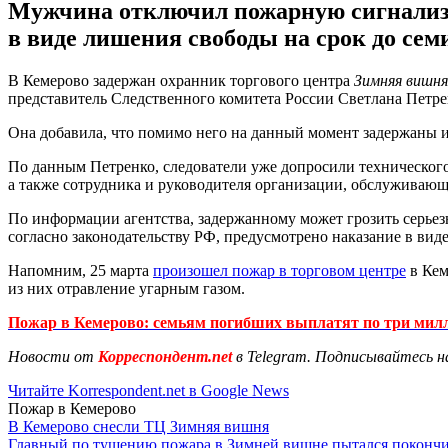
Мужчина отключил пожарную сигнализа
в виде лишения свободы на срок до семи
В Кемерово задержан охранник торгового центра
Зимняя вишня
представитель Следственного комитета России Светлана Петре
Она добавила, что помимо него на данный момент задержаны 
По данным Петренко, следователи уже допросили технического
а также сотрудника и руководителя организации, обслуживаю
По информации агентства, задержанному может грозить серьез
согласно законодательству РФ, предусмотрено наказание в виде
Напомним, 25 марта
произошел пожар в торговом центре
в Кем
из них отравление угарным газом.
Пожар в Кемерово: семьям погибших выплатят по три мил
Новости от
Корреспондент.net
в Telegram. Подписывайтесь н
Читайте Korrespondent.net в Google News
Пожар в Кемерово
В Кемерово снесли ТЦ Зимняя вишня
Главный по тушению пожара в Зимней вишне пытался покончи