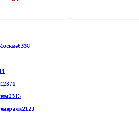
Москве
6338
39
И
2871
йны
2313
генерала
2123