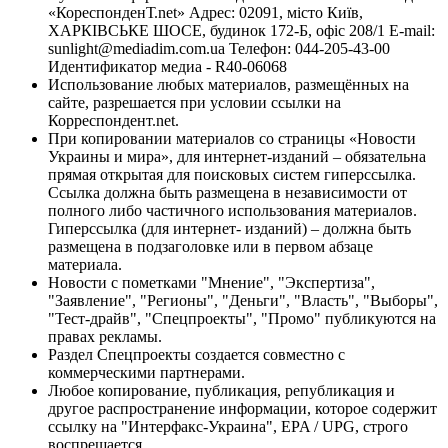
«КореспонденТ.net» Адрес: 02091, місто Київ,
ХАРКІВСЬКЕ ШОСЕ, будинок 172-Б, офіс 208/1 E-mail:
sunlight@mediadim.com.ua
Телефон: 044-205-43-00
Идентификатор медиа - R40-06068
Использование любых материалов, размещённых на
сайте, разрешается при условии ссылки на
Корреспондент.net.
При копировании материалов со страницы «Новости
Украины и мира», для интернет-изданий – обязательна
прямая открытая для поисковых систем гиперссылка.
Ссылка должна быть размещена в независимости от
полного либо частичного использования материалов.
Гиперссылка (для интернет- изданий) – должна быть
размещена в подзаголовке или в первом абзаце
материала.
Новости с пометками "Мнение", "Экспертиза",
"Заявление", "Регионы", "Деньги", "Власть", "Выборы",
"Тест-драйв", "Спецпроекты", "Промо" публикуются на
правах рекламы.
Раздел Спецпроекты создается совместно с
коммерческими партнерами.
Любое копирование, публикация, републикация и
другое распространение информации, которое содержит
ссылку на "Интерфакс-Украина", EPA / UPG, строго
воспрещается.