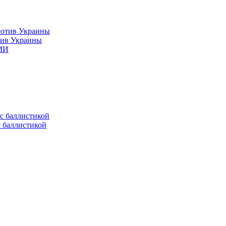
тив Украины
СМИ
с баллистикой