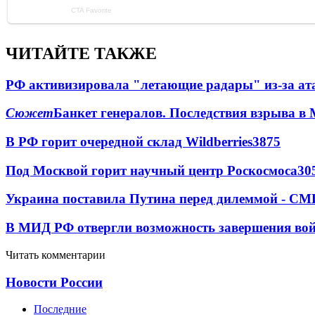
ЧИТАЙТЕ ТАКЖЕ
РФ активизировала "летающие радары" из-за а
Сюжет
Банкет генералов. Последствия взрыва в 
В РФ горит очередной склад Wildberries
3875
Под Москвой горит научный центр Роскосмоса
30
Украина поставила Путина перед дилеммой - СМ
В МИД РФ отвергли возможность завершения во
Читать комментарии
Новости России
Последние