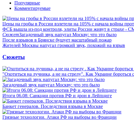
Популярные
Комментируемые
Цены на гробы в России взлетели на 105% с начала войны про
ФСБ вышла из-под контроля, элиты России живут в страхе - 
Сюжет
Загадочный звук напугал Москву: что это было
После взрывов в Брянске бушует масштабный пожар
Жителей Москвы напугал громкий звук, похожий на взрыв
Сюжеты
"Охотиться на лучника, а не на стрелу". Как Украине бороться 
Загадочный звук напугал Москву: что это было
Итоги 06.08: Санкции против РФ и дрон в Лейпциге
Банкет генералов. Последствия взрыва в Москве
Грязные технологии. Атаки РФ на выборы во Франции