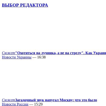
ВЫБОР РЕДАКТОРА
Сюжет
"Охотиться на лучника, а не на стрелу". Как Украи
Новости Украины
— 16:38
Сюжет
Загадочный звук напугал Москву: что это было
Новости России
— 15:29