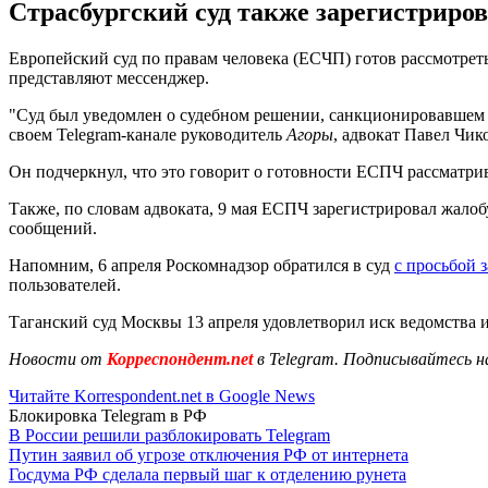
Страсбургский суд также зарегистриро
Европейский суд по правам человека (ЕСЧП) готов рассмотрет
представляют мессенджер.
"Суд был уведомлен о судебном решении, санкционировавшем б
своем Telegram-канале руководитель
Агоры
, адвокат Павел Чик
Он подчеркнул, что это говорит о готовности ЕСПЧ рассматрива
Также, по словам адвоката, 9 мая ЕСПЧ зарегистрировал жало
сообщений.
Напомним, 6 апреля Роскомнадзор обратился в суд
с просьбой 
пользователей.
Таганский суд Москвы 13 апреля удовлетворил иск ведомства 
Новости от
Корреспондент.net
в Telegram. Подписывайтесь н
Читайте Korrespondent.net в Google News
Блокировка Telegram в РФ
В России решили разблокировать Telegram
Путин заявил об угрозе отключения РФ от интернета
Госдума РФ сделала первый шаг к отделению рунета