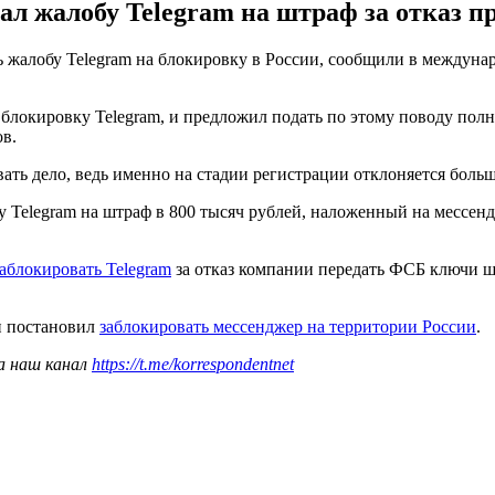
вал жалобу Telegram на штраф за отказ 
ь жалобу Telegram на блокировку в России, сообщили в междун
локировку Telegram, и предложил подать по этому поводу полн
ов.
ть дело, ведь именно на стадии регистрации отклоняется больша
бу Telegram на штраф в 800 тысяч рублей, наложенный на мессе
заблокировать Telegram
за отказ компании передать ФСБ ключи ш
и постановил
заблокировать мессенджер на территории России
.
а наш канал
https://t.me/korrespondentnet