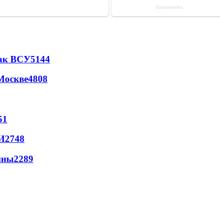
так ВСУ
5144
Москве
4808
51
И
2748
йны
2289