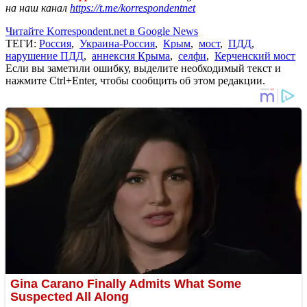
на наш канал
https://t.me/korrespondentnet
Читайте Korrespondent.net в Google News
ТЕГИ:
Россия
,
Украина-Россия
,
Крым
,
мост
,
ПДД
,
нарушение ПДД
,
аннексия Крыма
,
селфи
,
Керченский мост
Если вы заметили ошибку, выделите необходимый текст и
нажмите Ctrl+Enter, чтобы сообщить об этом редакции.