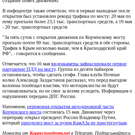
создание помех движению.
В инфоцентре также отметили, что в первые выходные после
открытия был установлен рекорд трафика по мосту: 20 мая по
нему проехали более 23,1 тыс. транспортных средств, а 19 мая
- 20 тыс. транспортных средств
"За пять суток с открытия движения по Керченскому мосту
проехало почти 90 тыс. транспортных средств в обе стороны.
Трафик в Крым несколько выше, чем в Краснодарский край
РФ", - говорится в сообщении.
Отмечается, что 16 мая
видеокамеры зафиксировали первое
нарушение ПДД на мосту
. Группа из десяти байкеров
остановилась, чтобы сделать селфи. Глава клуба Ночные
волки Александр Залдастанов рассказал, что перед выездом
колонны пообещал властям, что мотоциклисты не будут
останавливаться, но не смог за всеми уследить. Информация о
нарушениях передана ДПС России.
Напомним,
церемония открытия автодорожной части
Керченского моста
состоялась 15 мая. Движение через
переправу открыл президент России Владимир Путин,
который
преодолел мост за рулем КамАЗа не пристегнутым
.
Новости от
Корреспондент.net
в Telegram. Подписывайтесь