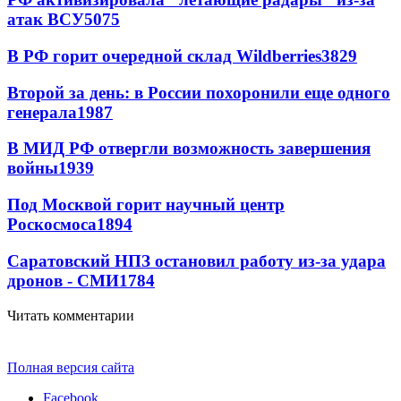
атак ВСУ
5075
В РФ горит очередной склад Wildberries
3829
Второй за день: в России похоронили еще одного
генерала
1987
В МИД РФ отвергли возможность завершения
войны
1939
Под Москвой горит научный центр
Роскосмоса
1894
Саратовский НПЗ остановил работу из-за удара
дронов - СМИ
1784
Читать комментарии
Полная версия сайта
Facebook