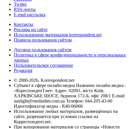
Twitter
RSS-ленты
E-mail рассылка
Контакты
Реклама на сайте
Использование материалов korrespondent.net
Правила пользования сайтом
Договор пользования сайтом
Политика в сфере конфиденциальности и персональных
данных
Пользовательское соглашение
Редакция
© 2000-2026, Korrespondent.net
Субъект в сфере онлайн-медиа Название онлайн-медиа -
«КореспонденТ.net» Адрес: 02091, місто Київ,
ХАРКІВСЬКЕ ШОСЕ, будинок 172-Б, офіс 208/1 E-mail:
sunlight@mediadim.com.ua
Телефон: 044-205-43-00
Идентификатор медиа - R40-06068
Использование любых материалов, размещённых на
сайте, разрешается при условии ссылки на
Корреспондент.net.
При копировании материалов со страницы «Новости