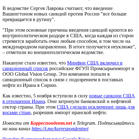
В ведомстве Сергея Лаврова считают, что введение
Вашингтоном новых санкций против России "все больше
превращается в рутину".
"При этом основные причины введения санкций кроются во
внутриполитическом раздоре в США, когда каждая из сторон
стремится заработать очки любым способом, в том числе на
международном направлении. В итоге получается неуклюже",
– отметили во внешнеполитическом ведомстве.
Накануне стало известно, что
Минфин США включил в
санкционный список
российские ФГУП Промсырьеимпорт и
ООО Global Vision Group. Эти компании попали в
санкционный список в связи с подозрением в поставках
нефти из Ирана в Сирию.
Как известно, 5 ноября вступили в силу
новые санкции США
в отношении Ирана
. Они затронули банковский и нефтяной
сектор страны. При этом
США сделали исключение лишь для
восьми стран
, разрешив импорт иранской нефти.
Новости от
Корреспондент.net
в Telegram. Подписывайтесь
на наш канал
https://t.me/korrespondentnet