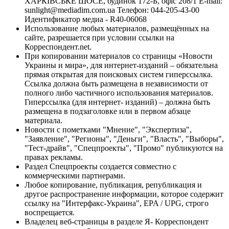
ХАРКІВСЬКЕ ШОСЕ, будинок 172-Б, офіс 208/1 E-mail:
sunlight@mediadim.com.ua
Телефон: 044-205-43-00
Идентификатор медиа - R40-06068
Использование любых материалов, размещённых на
сайте, разрешается при условии ссылки на
Корреспондент.net.
При копировании материалов со страницы «Новости
Украины и мира», для интернет-изданий – обязательна
прямая открытая для поисковых систем гиперссылка.
Ссылка должна быть размещена в независимости от
полного либо частичного использования материалов.
Гиперссылка (для интернет- изданий) – должна быть
размещена в подзаголовке или в первом абзаце
материала.
Новости с пометками "Мнение", "Экспертиза",
"Заявление", "Регионы", "Деньги", "Власть", "Выборы",
"Тест-драйв", "Спецпроекты", "Промо" публикуются на
правах рекламы.
Раздел Спецпроекты создается совместно с
коммерческими партнерами.
Любое копирование, публикация, републикация и
другое распространение информации, которое содержит
ссылку на "Интерфакс-Украина", EPA / UPG, строго
воспрещается.
Владелец веб-страницы в разделе Я- Корреспондент