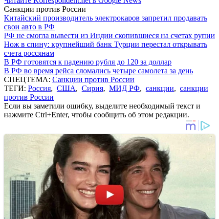
Читайте Korrespondent.net в Google News
Санкции против России
Китайский производитель электрокаров запретил продавать
свои авто в РФ
РФ не смогла вывести из Индии скопившиеся на счетах рупии
Нож в спину: крупнейший банк Турции перестал открывать
счета россянам
В РФ готовятся к падению рубля до 120 за доллар
В РФ во время рейса сломались четыре самолета за день
СПЕЦТЕМА:
Санкции против России
ТЕГИ:
Россия
,
США
,
Сирия
,
МИД РФ
,
санкции
,
санкции
против России
Если вы заметили ошибку, выделите необходимый текст и
нажмите Ctrl+Enter, чтобы сообщить об этом редакции.