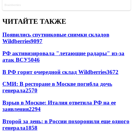
ЧИТАЙТЕ ТАКЖЕ
Появились спутниковые снимки складов
Wildberries
9097
РФ активизировала "летающие радары" из-за
атак ВСУ
5046
В РФ горит очередной склад Wildberries
3672
СМИ: В ресторане в Москве погибла дочь
генерала
2570
Взрыв в Москве: Италия ответила РФ на ее
заявления
2294
Второй за день: в России похоронили еще одного
генерала
1858