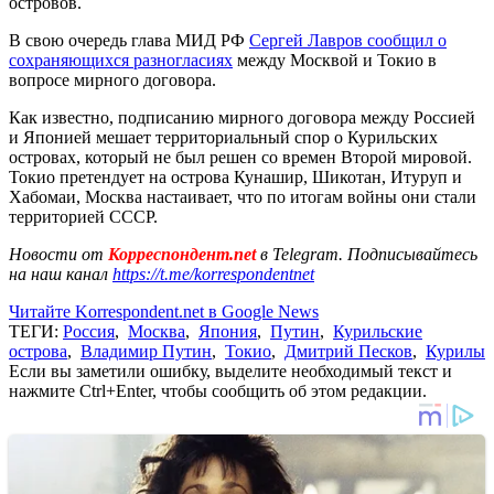
островов.
В свою очередь глава МИД РФ
Сергей Лавров сообщил о
сохраняющихся разногласиях
между Москвой и Токио в
вопросе мирного договора.
Как известно, подписанию мирного договора между Россией
и Японией мешает территориальный спор о Курильских
островах, который не был решен со времен Второй мировой.
Токио претендует на острова Кунашир, Шикотан, Итуруп и
Хабомаи, Москва настаивает, что по итогам войны они стали
территорией СССР.
Новости от
Корреспондент.net
в Telegram. Подписывайтесь
на наш канал
https://t.me/korrespondentnet
Читайте Korrespondent.net в Google News
ТЕГИ:
Россия
,
Москва
,
Япония
,
Путин
,
Курильские
острова
,
Владимир Путин
,
Токио
,
Дмитрий Песков
,
Курилы
Если вы заметили ошибку, выделите необходимый текст и
нажмите Ctrl+Enter, чтобы сообщить об этом редакции.