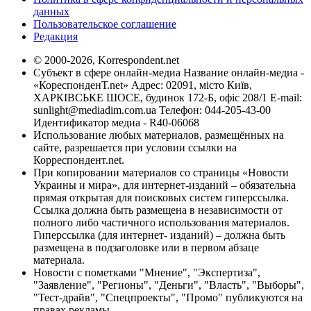
данных
Пользовательское соглашение
Редакция
© 2000-2026, Korrespondent.net
Субъект в сфере онлайн-медиа Название онлайн-медиа -
«КореспонденТ.net» Адрес: 02091, місто Київ,
ХАРКІВСЬКЕ ШОСЕ, будинок 172-Б, офіс 208/1 E-mail:
sunlight@mediadim.com.ua
Телефон: 044-205-43-00
Идентификатор медиа - R40-06068
Использование любых материалов, размещённых на
сайте, разрешается при условии ссылки на
Корреспондент.net.
При копировании материалов со страницы «Новости
Украины и мира», для интернет-изданий – обязательна
прямая открытая для поисковых систем гиперссылка.
Ссылка должна быть размещена в независимости от
полного либо частичного использования материалов.
Гиперссылка (для интернет- изданий) – должна быть
размещена в подзаголовке или в первом абзаце
материала.
Новости с пометками "Мнение", "Экспертиза",
"Заявление", "Регионы", "Деньги", "Власть", "Выборы",
"Тест-драйв", "Спецпроекты", "Промо" публикуются на
правах рекламы.