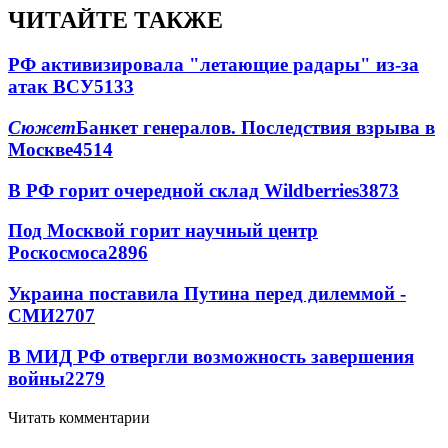
ЧИТАЙТЕ ТАКЖЕ
РФ активизировала "летающие радары" из-за
атак ВСУ
5133
Сюжет
Банкет генералов. Последствия взрыва в
Москве
4514
В РФ горит очередной склад Wildberries
3873
Под Москвой горит научный центр
Роскосмоса
2896
Украина поставила Путина перед дилеммой -
СМИ
2707
В МИД РФ отвергли возможность завершения
войны
2279
Читать комментарии