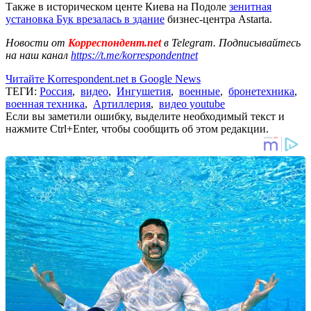
Также в историческом центе Киева на Подоле
зенитная
установка Бук врезалась в здание
бизнес-центра Astarta.
Новости от
Корреспондент.net
в Telegram. Подписывайтесь
на наш канал
https://t.me/korrespondentnet
Читайте Korrespondent.net в Google News
ТЕГИ:
Россия
,
видео
,
Ингушетия
,
военные
,
бронетехника
,
военная техника
,
Артиллерия
,
видео youtube
Если вы заметили ошибку, выделите необходимый текст и
нажмите Ctrl+Enter, чтобы сообщить об этом редакции.