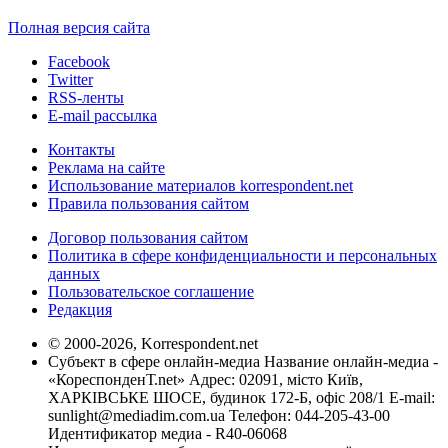
Полная версия сайта
Facebook
Twitter
RSS-ленты
E-mail рассылка
Контакты
Реклама на сайте
Использование материалов korrespondent.net
Правила пользования сайтом
Договор пользования сайтом
Политика в сфере конфиденциальности и персональных
данных
Пользовательское соглашение
Редакция
© 2000-2026, Korrespondent.net
Субъект в сфере онлайн-медиа Название онлайн-медиа -
«КореспонденТ.net» Адрес: 02091, місто Київ,
ХАРКІВСЬКЕ ШОСЕ, будинок 172-Б, офіс 208/1 E-mail:
sunlight@mediadim.com.ua
Телефон: 044-205-43-00
Идентификатор медиа - R40-06068