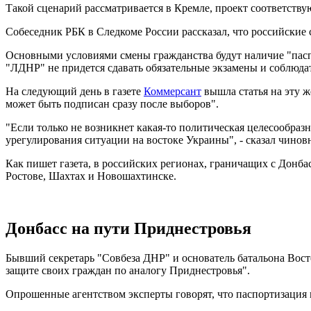
Такой сценарий рассматривается в Кремле, проект соответств
Собеседник РБК в Следкоме России рассказал, что российски
Основными условиями смены гражданства будут наличие "паспо
"ЛДНР" не придется сдавать обязательные экзамены и соблюда
На следующий день в газете
Коммерсант
вышла статья на эту ж
может быть подписан сразу после выборов".
"Если только не возникнет какая-то политическая целесообразн
урегулирования ситуации на востоке Украины", - сказал чинов
Как пишет газета, в российских регионах, граничащих с Донб
Ростове, Шахтах и Новошахтинске.
Донбасс на пути Приднестровья
Бывший секретарь "Совбеза ДНР" и основатель батальона Вост
защите своих граждан по аналогу Приднестровья".
Опрошенные агентством эксперты говорят, что паспортизация 