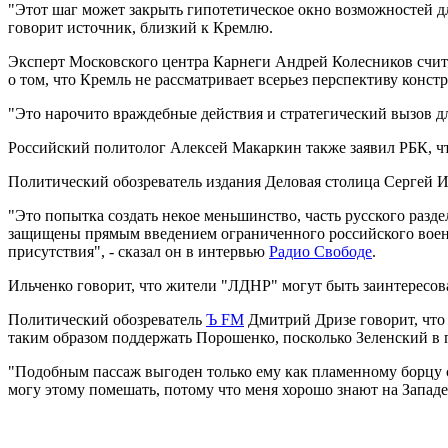
"Этот шаг может закрыть гипотетическое окно возможностей дл
говорит источник, близкий к Кремлю.
Эксперт Московского центра Карнеги Андрей Колесников счита
о том, что Кремль не рассматривает всерьез перспективу конс
"Это нарочито враждебные действия и стратегический вызов для
Российский политолог Алексей Макаркин также заявил РБК, ч
Политический обозреватель издания Деловая столица Сергей И
"Это попытка создать некое меньшинство, часть русского раз
защищены прямым введением ограниченного российского военно
присутствия", - сказал он в интервью
Радио Свободе
.
Ильченко говорит, что жители "ЛДНР" могут быть заинтересов
Политический обозреватель
Ъ FM
Дмитрий Дризе говорит, что
таким образом поддержать Порошенко, посколько Зеленский в 
"Подобным пассаж выгоден только ему как пламенному борцу с р
могу этому помешать, потому что меня хорошо знают на Западе 