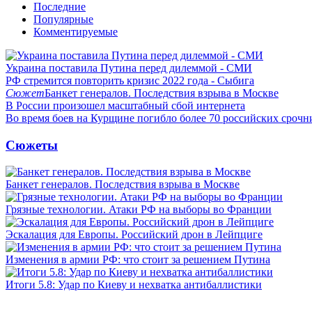
Последние
Популярные
Комментируемые
Украина поставила Путина перед дилеммой - СМИ
РФ стремится повторить кризис 2022 года - Сыбига
Сюжет
Банкет генералов. Последствия взрыва в Москве
В России произошел масштабный сбой интернета
Во время боев на Курщине погибло более 70 российских сроч
Сюжеты
Банкет генералов. Последствия взрыва в Москве
Грязные технологии. Атаки РФ на выборы во Франции
Эскалация для Европы. Российский дрон в Лейпциге
Изменения в армии РФ: что стоит за решением Путина
Итоги 5.8: Удар по Киеву и нехватка антибаллистики