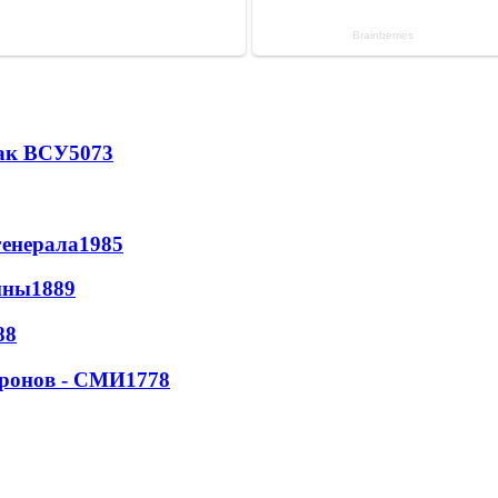
так ВСУ
5073
генерала
1985
йны
1889
88
дронов - СМИ
1778