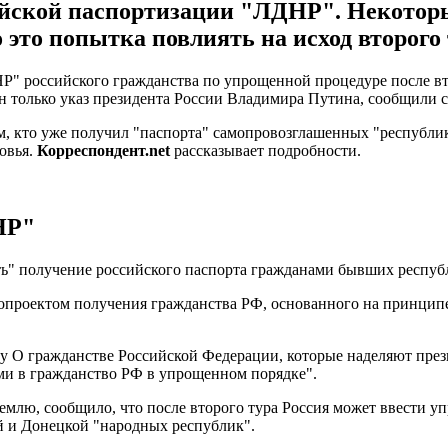
сийской паспортизации "ЛДНР". Некотор
о это попытка повлиять на исход второго
Р" российского гражданства по упрощенной процедуре после вт
н только указ президента России Владимира Путина, сообщили 
м, кто уже получил "паспорта" самопровозглашенных "республи
овья.
Корреспондент.net
рассказывает подробности.
НР"
ть" получение российского паспорта гражданами бывших респуб
конопроектом получения гражданства РФ, основанного на принцип
ону О гражданстве Российской Федерации, которые наделяют пр
ми в гражданство РФ в упрощенном порядке".
ремлю, сообщило, что после второго тура Россия может ввести 
 и Донецкой "народных республик".