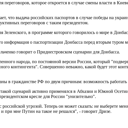
я переговоров, которое откроется в случае смены власти в Киев
ет, что выдача российских паспортов в случае победы на украи
труктивных переговоров с таким президентом.
 Зеленского, в программе которого говорилось о мире в Донбассе
то информация о паспортизации Донбасса перед вторым туром м
льченко говорит о Приднестровском сценарии для Донбасса.
деленного народа, по постоянной версии России, который "подв
го контингента". Совершенно неважно, какой будет этот конти
аны в гражданстве РФ по двум причинам: возможность работать 
 такой сценарий активно применялся в Абхазии и Южной Осетии
президентском кресле для России "унизительно".
оссийской угрозой. Теперь он может сказать: не выберете меня 
и при мне Путин на такое не решался", - говорит Дризе.