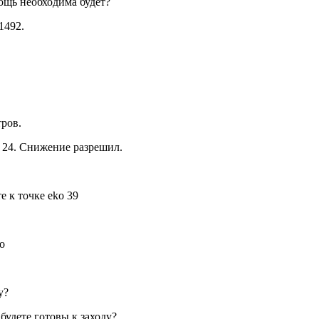
ощь необходима будет?
1492.
тров.
а 24. Снижение разрешил.
 к точке eko 39
о
у?
будете готовы к заходу?