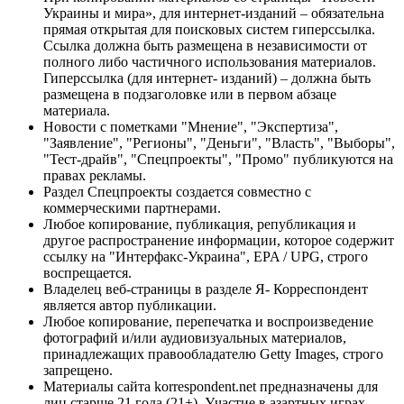
Украины и мира», для интернет-изданий – обязательна
прямая открытая для поисковых систем гиперссылка.
Ссылка должна быть размещена в независимости от
полного либо частичного использования материалов.
Гиперссылка (для интернет- изданий) – должна быть
размещена в подзаголовке или в первом абзаце
материала.
Новости с пометками "Мнение", "Экспертиза",
"Заявление", "Регионы", "Деньги", "Власть", "Выборы",
"Тест-драйв", "Спецпроекты", "Промо" публикуются на
правах рекламы.
Раздел Спецпроекты создается совместно с
коммерческими партнерами.
Любое копирование, публикация, републикация и
другое распространение информации, которое содержит
ссылку на "Интерфакс-Украина", EPA / UPG, строго
воспрещается.
Владелец веб-страницы в разделе Я- Корреспондент
является автор публикации.
Любое копирование, перепечатка и воспроизведение
фотографий и/или аудиовизуальных материалов,
принадлежащих правообладателю Getty Images, строго
запрещено.
Материалы сайта korrespondent.net предназначены для
лиц старше 21 года (21+). Участие в азартных играх