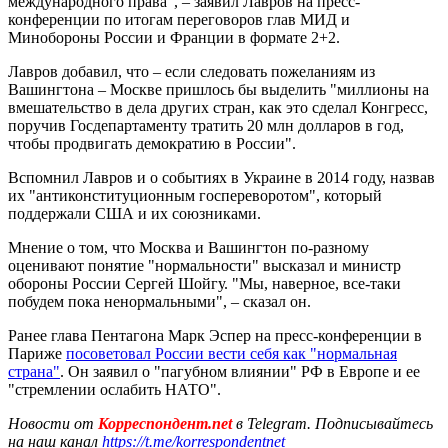
международного права", – заявил Лавров на пресс-
конференции по итогам переговоров глав МИД и
Минобороны России и Франции в формате 2+2.
Лавров добавил, что – если следовать пожеланиям из
Вашингтона – Москве пришлось бы выделить "миллионы на
вмешательство в дела других стран, как это сделал Конгресс,
поручив Госдепартаменту тратить 20 млн долларов в год,
чтобы продвигать демократию в России".
Вспомнил Лавров и о событиях в Украине в 2014 году, назвав
их "антиконституционным госпереворотом", который
поддержали США и их союзниками.
Мнение о том, что Москва и Вашингтон по-разному
оценивают понятие "нормальности" высказал и министр
обороны России Сергей Шойгу. "Мы, наверное, все-таки
побудем пока ненормальными", – сказал он.
Ранее глава Пентагона Марк Эспер на пресс-конференции в
Париже
посоветовал России вести себя как "нормальная
страна"
. Он заявил о "пагубном влиянии" РФ в Европе и ее
"стремлении ослабить НАТО".
Новости от
Корреспондент.net
в Telegram. Подписывайтесь
на наш канал
https://t.me/korrespondentnet