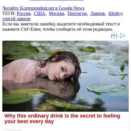
Читайте Korrespondent.net в Google News
ТЕГИ:
Россия
,
США
,
Москва
,
Пентагон
,
Лавров
,
Шойгу
,
сергей лавров
Если вы заметили ошибку, выделите необходимый текст и
нажмите Ctrl+Enter, чтобы сообщить об этом редакции.