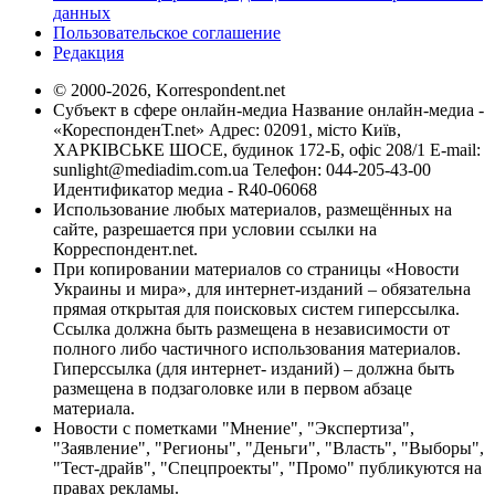
данных
Пользовательское соглашение
Редакция
© 2000-2026, Korrespondent.net
Субъект в сфере онлайн-медиа Название онлайн-медиа -
«КореспонденТ.net» Адрес: 02091, місто Київ,
ХАРКІВСЬКЕ ШОСЕ, будинок 172-Б, офіс 208/1 E-mail:
sunlight@mediadim.com.ua
Телефон: 044-205-43-00
Идентификатор медиа - R40-06068
Использование любых материалов, размещённых на
сайте, разрешается при условии ссылки на
Корреспондент.net.
При копировании материалов со страницы «Новости
Украины и мира», для интернет-изданий – обязательна
прямая открытая для поисковых систем гиперссылка.
Ссылка должна быть размещена в независимости от
полного либо частичного использования материалов.
Гиперссылка (для интернет- изданий) – должна быть
размещена в подзаголовке или в первом абзаце
материала.
Новости с пометками "Мнение", "Экспертиза",
"Заявление", "Регионы", "Деньги", "Власть", "Выборы",
"Тест-драйв", "Спецпроекты", "Промо" публикуются на
правах рекламы.