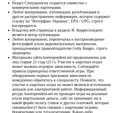
Раздел Спецпроекты создается совместно с
коммерческими партнерами.
Любое копирование, публикация, републикация и
другое распространение информации, которое содержит
ссылку на "Интерфакс-Украина", EPA / UPG, строго
воспрещается.
Владелец веб-страницы в разделе Я- Корреспондент
является автор публикации.
Любое копирование, перепечатка и воспроизведение
фотографий и/или аудиовизуальных материалов,
принадлежащих правообладателю Getty Images, строго
запрещено.
Материалы сайта korrespondent.net предназначены для
лиц старше 21 года (21+). Участие в азартных играх
может вызвать игровую зависимость. Соблюдайте
правила (принципы) ответственной игры. При
обнаружении первых признаков зависимости
немедленно обратитесь к специалисту. Помните, что
участие в азартных играх не может являться источником
доходов или альтернативой работе. Информационный
ресурс korrespondent.net не проводит игры на реальные
и/или виртуальные деньги, сайт не принимает ни в
какой форме оплату ставок и других платежей, которые
связаны/могут быть связаны с азартными играми,
букмекерами или тотализаторами. Какие-либо