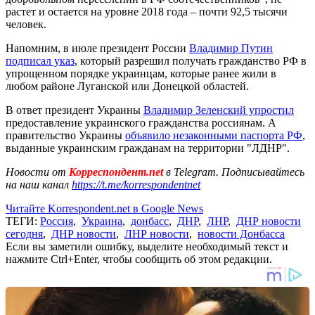
растет и остается на уровне 2018 года – почти 92,5 тысячи
человек.
Напомним, в июле президент России
Владимир Путин
подписал указ
, который разрешил получать гражданство РФ в
упрощенном порядке украинцам, которые ранее жили в
любом районе Луганской или Донецкой областей.
В ответ президент Украины
Владимир Зеленский упростил
предоставление украинского гражданства россиянам. А
правительство Украины
объявило незаконными паспорта РФ
,
выданные украинским гражданам на территории "ЛДНР".
Новости от
Корреспондент.net
в Telegram. Подписывайтесь
на наш канал
https://t.me/korrespondentnet
Читайте Korrespondent.net в Google News
ТЕГИ:
Россия
,
Украина
,
донбасс
,
ДНР
,
ЛНР
,
ДНР новости
сегодня
,
ДНР новости
,
ЛНР новости
,
новости Донбасса
Если вы заметили ошибку, выделите необходимый текст и
нажмите Ctrl+Enter, чтобы сообщить об этом редакции.