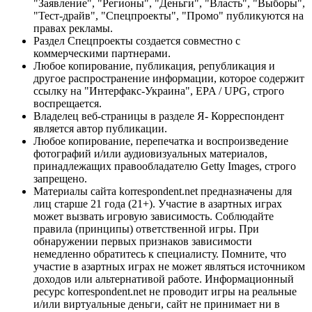
"Заявление", "Регионы", "Деньги", "Власть", "Выборы",
"Тест-драйв", "Спецпроекты", "Промо" публикуются на
правах рекламы.
Раздел Спецпроекты создается совместно с
коммерческими партнерами.
Любое копирование, публикация, републикация и
другое распространение информации, которое содержит
ссылку на "Интерфакс-Украина", EPA / UPG, строго
воспрещается.
Владелец веб-страницы в разделе Я- Корреспондент
является автор публикации.
Любое копирование, перепечатка и воспроизведение
фотографий и/или аудиовизуальных материалов,
принадлежащих правообладателю Getty Images, строго
запрещено.
Материалы сайта korrespondent.net предназначены для
лиц старше 21 года (21+). Участие в азартных играх
может вызвать игровую зависимость. Соблюдайте
правила (принципы) ответственной игры. При
обнаружении первых признаков зависимости
немедленно обратитесь к специалисту. Помните, что
участие в азартных играх не может являться источником
доходов или альтернативой работе. Информационный
ресурс korrespondent.net не проводит игры на реальные
и/или виртуальные деньги, сайт не принимает ни в