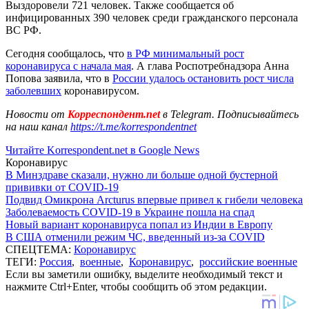
Выздоровели 721 человек. Также сообщается об
инфицированных 390 человек среди гражданского персонала
ВС РФ.
Сегодня сообщалось, что
в РФ минимальный рост
коронавируса с начала мая
. А глава Роспотребнадзора Анна
Попова заявила, что в
России удалось остановить рост числа
заболевших
коронавирусом.
Новости от
Корреспондент.net
в Telegram. Подписывайтесь
на наш канал
https://t.me/korrespondentnet
Читайте Korrespondent.net в Google News
Коронавирус
В Минздраве сказали, нужно ли больше одной бустерной
прививки от COVID-19
Подвид Омикрона Arcturus впервые привел к гибели человека
Заболеваемость COVID-19 в Украине пошла на спад
Новый вариант коронавируса попал из Индии в Европу
В США отменили режим ЧС, введенный из-за COVID
СПЕЦТЕМА:
Коронавирус
ТЕГИ:
Россия
,
военные
,
Коронавирус
,
российские военные
Если вы заметили ошибку, выделите необходимый текст и
нажмите Ctrl+Enter, чтобы сообщить об этом редакции.