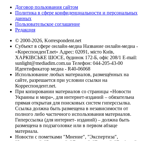
Договор пользования сайтом
Политика в сфере конфиденциальности и персональных
данных
Пользовательское соглашение
Редакция
© 2000-2026, Korrespondent.net
Субъект в сфере онлайн-медиа Название онлайн-медиа -
«КореспонденТ.net» Адрес: 02091, місто Київ,
ХАРКІВСЬКЕ ШОСЕ, будинок 172-Б, офіс 208/1 E-mail:
sunlight@mediadim.com.ua
Телефон: 044-205-43-00
Идентификатор медиа - R40-06068
Использование любых материалов, размещённых на
сайте, разрешается при условии ссылки на
Корреспондент.net.
При копировании материалов со страницы «Новости
Украины и мира», для интернет-изданий – обязательна
прямая открытая для поисковых систем гиперссылка.
Ссылка должна быть размещена в независимости от
полного либо частичного использования материалов.
Гиперссылка (для интернет- изданий) – должна быть
размещена в подзаголовке или в первом абзаце
материала.
Новости с пометками "Мнение", "Экспертиза",