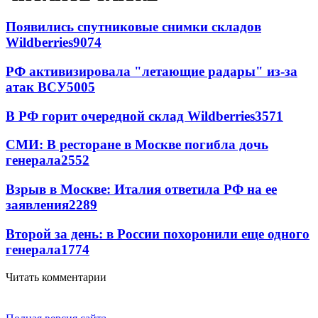
Появились спутниковые снимки складов
Wildberries
9074
РФ активизировала "летающие радары" из-за
атак ВСУ
5005
В РФ горит очередной склад Wildberries
3571
СМИ: В ресторане в Москве погибла дочь
генерала
2552
Взрыв в Москве: Италия ответила РФ на ее
заявления
2289
Второй за день: в России похоронили еще одного
генерала
1774
Читать комментарии