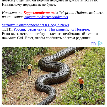
поэтому отдельно ей Берлин передавать доказательства по
Навальному передавать не будет.
Новости от
Корреспондент.net
в Telegram. Подписывайтесь
на наш канал
https://t.me/korrespondentnet
Читайте Korrespondent.net в Google News
ТЕГИ:
Россия
,
отравление
,
Навальный
,
яд Новичок
Если вы заметили ошибку, выделите необходимый текст и
нажмите Ctrl+Enter, чтобы сообщить об этом редакции.