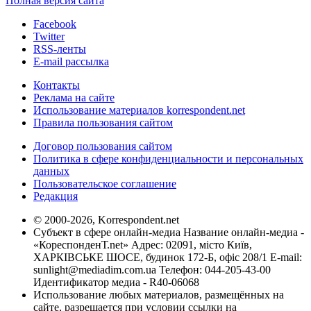
Полная версия сайта
Facebook
Twitter
RSS-ленты
E-mail рассылка
Контакты
Реклама на сайте
Использование материалов korrespondent.net
Правила пользования сайтом
Договор пользования сайтом
Политика в сфере конфиденциальности и персональных
данных
Пользовательское соглашение
Редакция
© 2000-2026, Korrespondent.net
Субъект в сфере онлайн-медиа Название онлайн-медиа -
«КореспонденТ.net» Адрес: 02091, місто Київ,
ХАРКІВСЬКЕ ШОСЕ, будинок 172-Б, офіс 208/1 E-mail:
sunlight@mediadim.com.ua
Телефон: 044-205-43-00
Идентификатор медиа - R40-06068
Использование любых материалов, размещённых на
сайте, разрешается при условии ссылки на